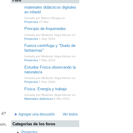
Foro
materiales didácticos digitales
en infantil
Iniciada por Blanca Besga en
Proyectos
15 Mar.
Principio de Arquimedes
Iniciada por Modesto Vega Alonso en
Proyectos
1 Sep 2024.
Fuerza centrifuga y "Duelo de
fantasmas"
Iniciada por Modesto Vega Alonso en
Proyectos
7 May 2024.
Estudiar Física observando la
naturaleza
Iniciada por Modesto Vega Alonso en
Proyectos
1 Ene 2024.
Física. Energía y trabajo
Iniciada por Modesto Vega Alonso en
Materiales didácticos
8 Mar 2023.
it?
Agregar una discusión
Ver todos
son,
Categorías de los foros
Proyectos