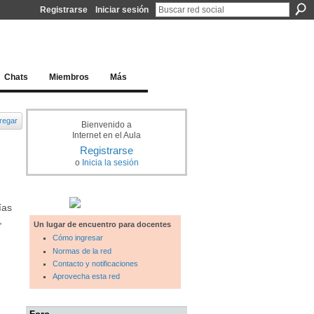
Registrarse
Iniciar sesión
l docente para una educación del siglo XXI
Chats
Miembros
Más
regar
Bienvenido a
Internet en el Aula
Registrarse
o
Inicia la sesión
ías
,
Un lugar de encuentro para docentes
Cómo ingresar
Normas de la red
Contacto y notificaciones
Aprovecha esta red