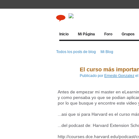
Inicio
Mi Página
Foro
Grupos
Todos los posts de blog
Mi Blog
El curso más importan
Publicado por
Ernesto Gonzalez
el
Antes de empezar mi master en eLearnin
y como pensaba yo que se podian aplicar,
por lo que busque y encontre este video y 
...asi que si para Harvard es el curso más
...del podcast de: Harvard Extension Sch
http://courses.dce.harvard.edu/podcast/c