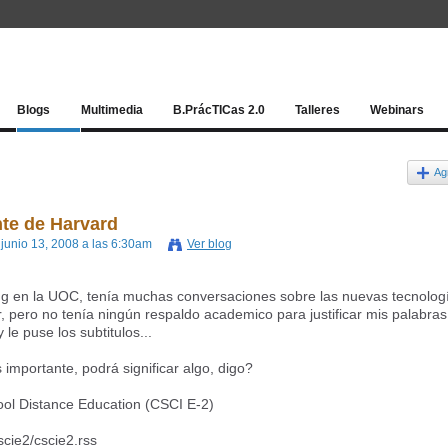
Red socia
Blogs
Multimedia
B.PrácTICas 2.0
Talleres
Webinars
Ag
te de Harvard
 junio 13, 2008 a las 6:30am
Ver blog
g en la UOC, tenía muchas conversaciones sobre las nuevas tecnolog
 pero no tenía ningún respaldo academico para justificar mis palabras
le puse los subtitulos...
 importante, podrá significar algo, digo?
ool Distance Education (CSCI E-2)
scie2/cscie2.rss