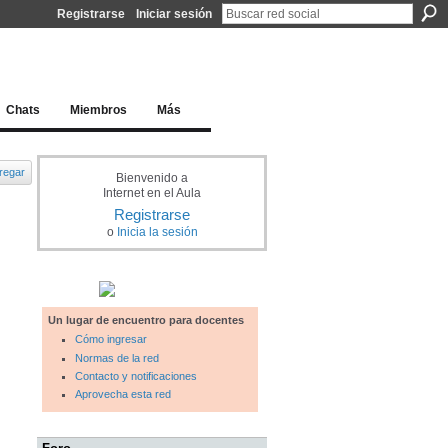
Registrarse
Iniciar sesión
l docente para una educación del siglo XXI
Chats
Miembros
Más
regar
Bienvenido a
Internet en el Aula
Registrarse
o
Inicia la sesión
Un lugar de encuentro para docentes
Cómo ingresar
Normas de la red
Contacto y notificaciones
Aprovecha esta red