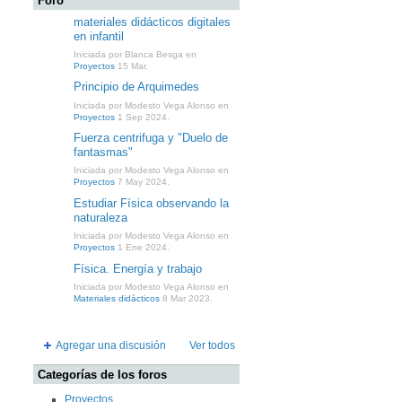
Foro
materiales didácticos digitales
en infantil
Iniciada por Blanca Besga en
Proyectos
15 Mar.
Principio de Arquimedes
Iniciada por Modesto Vega Alonso en
Proyectos
1 Sep 2024.
Fuerza centrifuga y "Duelo de
fantasmas"
Iniciada por Modesto Vega Alonso en
Proyectos
7 May 2024.
Estudiar Física observando la
naturaleza
Iniciada por Modesto Vega Alonso en
Proyectos
1 Ene 2024.
Física. Energía y trabajo
Iniciada por Modesto Vega Alonso en
Materiales didácticos
8 Mar 2023.
Agregar una discusión
Ver todos
Categorías de los foros
Proyectos