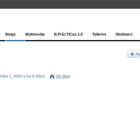
Red socia
Blogs
Multimedia
B.PrácTICas 2.0
Talleres
Webinars
Ag
s
mbre 1, 2009 a las 6:30pm
Ver blog