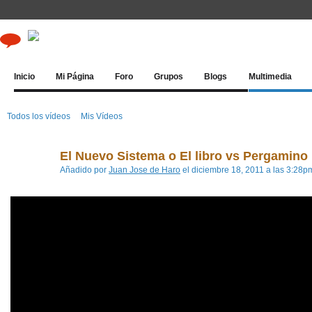
Inicio
Mi Página
Foro
Grupos
Blogs
Multimedia
Todos los vídeos
Mis Vídeos
El Nuevo Sistema o El libro vs Pergamino
Añadido por
Juan Jose de Haro
el diciembre 18, 2011 a las 3:28p