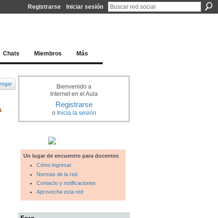
Registrarse
Iniciar sesión
l docente para una educación del siglo XXI
Chats
Miembros
Más
regar
Bienvenido a
Internet en el Aula
Registrarse
A
o
Inicia la sesión
Un lugar de encuentro para docentes
Cómo ingresar
Normas de la red
Contacto y notificaciones
Aprovecha esta red