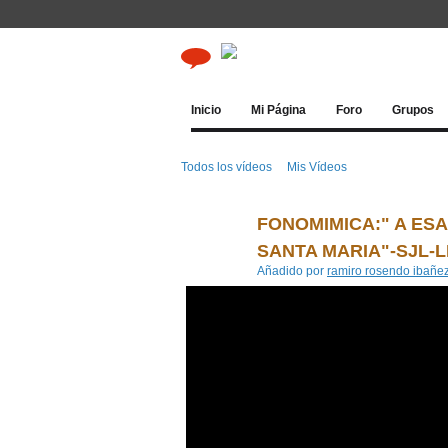
Inicio
Mi Página
Foro
Grupos
Todos los vídeos
Mis Vídeos
FONOMIMICA:" A ES
SANTA MARIA"-SJL-L
Añadido por
ramiro rosendo ibañez