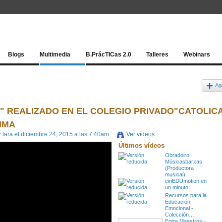
Red socia
Blogs
Multimedia
B.PrácTICas 2.0
Talleres
Webinars
Ag
A" REALIZADO EN EL COLEGIO PRIVADO"CATOLIC
IMA
 lara
el diciembre 24, 2015 a las 7:40am
Ver vídeos
Últimos vídeos
Obradoiro
Músicasbarxas
(Productora
musical)
cinEDUmotion en
un minuto
Recursos para la
Educación
Emocional -
Colección…
Entre Maestros -