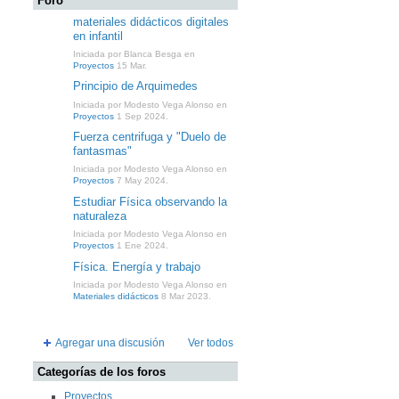
Foro
materiales didácticos digitales
en infantil
Iniciada por Blanca Besga en
Proyectos
15 Mar.
Principio de Arquimedes
Iniciada por Modesto Vega Alonso en
Proyectos
1 Sep 2024.
Fuerza centrifuga y "Duelo de
fantasmas"
Iniciada por Modesto Vega Alonso en
Proyectos
7 May 2024.
Estudiar Física observando la
naturaleza
Iniciada por Modesto Vega Alonso en
Proyectos
1 Ene 2024.
Física. Energía y trabajo
Iniciada por Modesto Vega Alonso en
Materiales didácticos
8 Mar 2023.
Agregar una discusión
Ver todos
Categorías de los foros
Proyectos