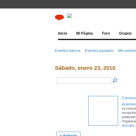
Inicio
Mi Página
Foro
Grupos
Eventos futuros
Eventos pasados
Mis event
Sábado, enero 23, 2010
Convocat
diciembre
La revist
recepción
publicado
Organizad
artículos
< Anterior