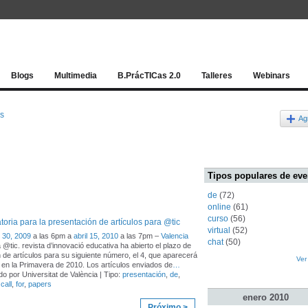
Red socia
Blogs
Multimedia
B.PrácTICas 2.0
Talleres
Webinars
os
Ag
Tipos populares de eve
de
(72)
online
(61)
curso
(56)
oria para la presentación de artículos para @tic
virtual
(52)
 30, 2009
a las 6pm a
abril 15, 2010
a las 7pm –
Valencia
chat
(50)
a @tic. revista d’innovació educativa ha abierto el plazo de
 de artículos para su siguiente número, el 4, que aparecerá
Ver
 en la Primavera de 2010. Los artículos enviados de
…
o por Universitat de València | Tipo:
presentación
,
de
,
,
call
,
for
,
papers
enero
2010
Próximo >