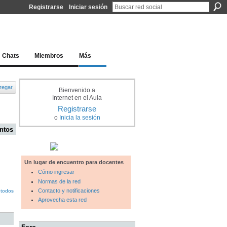
Registrarse
Iniciar sesión
l docente para una educación del siglo XXI
Chats
Miembros
Más
regar
Bienvenido a
Internet en el Aula
Registrarse
o
Inicia la sesión
ntos
Un lugar de encuentro para docentes
Cómo ingresar
Normas de la red
Contacto y notificaciones
 todos
Aprovecha esta red