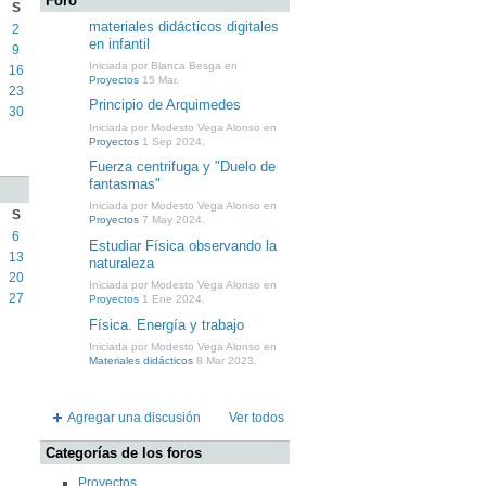
Foro
S
materiales didácticos digitales
2
en infantil
9
Iniciada por Blanca Besga en
16
Proyectos
15 Mar.
23
Principio de Arquimedes
30
Iniciada por Modesto Vega Alonso en
Proyectos
1 Sep 2024.
Fuerza centrifuga y "Duelo de
fantasmas"
Iniciada por Modesto Vega Alonso en
S
Proyectos
7 May 2024.
6
Estudiar Física observando la
13
naturaleza
20
Iniciada por Modesto Vega Alonso en
27
Proyectos
1 Ene 2024.
Física. Energía y trabajo
Iniciada por Modesto Vega Alonso en
Materiales didácticos
8 Mar 2023.
Agregar una discusión
Ver todos
Categorías de los foros
Proyectos