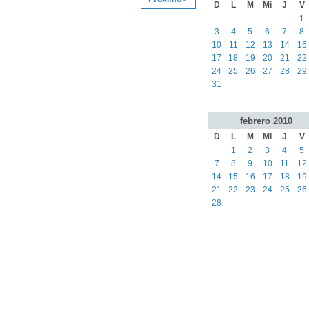
D
L
M
Mi
J
V
1
3
4
5
6
7
8
10
11
12
13
14
15
17
18
19
20
21
22
24
25
26
27
28
29
31
febrero
2010
D
L
M
Mi
J
V
1
2
3
4
5
7
8
9
10
11
12
14
15
16
17
18
19
21
22
23
24
25
26
28