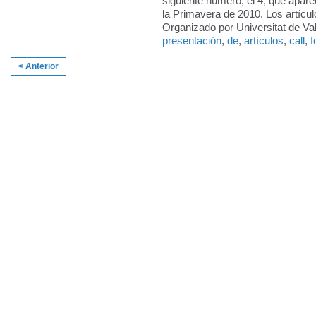
siguiente número, el 4, que apar
la Primavera de 2010. Los artícu
Organizado por Universitat de Val
presentación
,
de
,
artículos
,
call
,
f
< Anterior