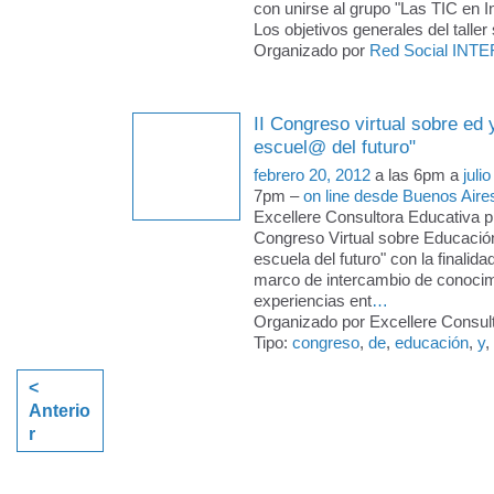
con unirse al grupo "Las TIC en In
Los objetivos generales del talle
Organizado por
Red Social INTE
II Congreso virtual sobre ed 
escuel@ del futuro"
febrero 20, 2012
a las 6pm a
juli
7pm –
on line desde Buenos Aire
Excellere Consultora Educativa pr
Congreso Virtual sobre Educació
escuela del futuro" con la finalida
marco de intercambio de conocim
experiencias ent
…
Organizado por Excellere Consult
Tipo:
congreso
,
de
,
educación
,
y
,
<
Anterio
r