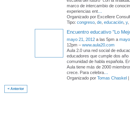
escuela del futuro" con la finalida
marco de intercambio de conocim
experiencias ent
…
Organizado por Excellere Consult
Tipo:
congreso
,
de
,
educación
,
y
,
Encuentro educativo "Lo Mej
mayo 21, 2012
a las 5pm a
mayo
12pm –
www.aula20.com
Aula 2.0 una red social de educa
educadores que cumple dos año al
comunidad de habla española. En 
Aula tiene más de 2000 miembros
crece. Para celebra
…
Organizado por
Tomas Chaskel
|
< Anterior