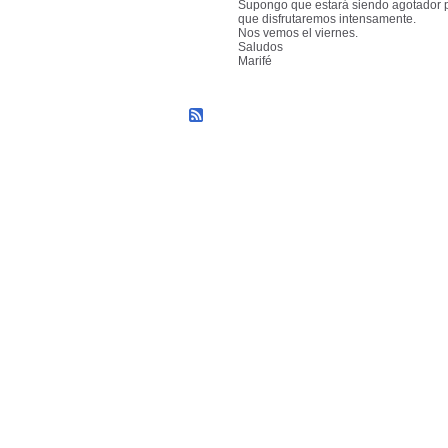
Supongo que estará siendo agotador p
que disfrutaremos intensamente.
Nos vemos el viernes.
Saludos
Marifé