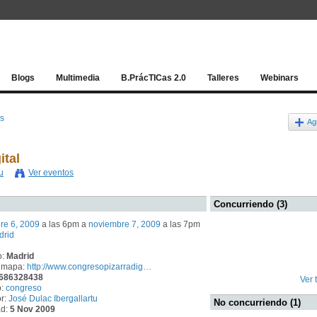
Red socia
Blogs
Multimedia
B.PrácTICas 2.0
Talleres
Webinars
os
Ag
ital
u
Ver eventos
Concurriendo (3)
re 6, 2009
a las 6pm a
noviembre 7, 2009
a las 7pm
drid
o:
Madrid
 mapa:
http://www.congresopizarradig…
 686328438
Ver 
o:
congreso
r:
José Dulac Ibergallartu
No concurriendo (1)
ad:
5 Nov 2009