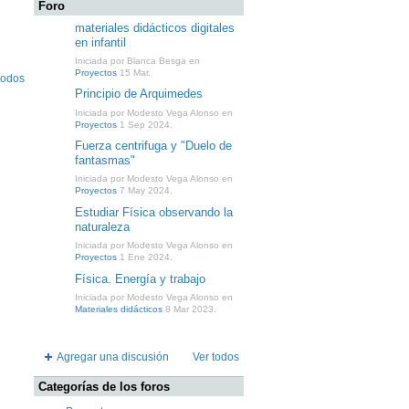
Foro
materiales didácticos digitales
en infantil
Iniciada por Blanca Besga en
Proyectos
15 Mar.
todos
Principio de Arquimedes
Iniciada por Modesto Vega Alonso en
Proyectos
1 Sep 2024.
Fuerza centrifuga y "Duelo de
fantasmas"
Iniciada por Modesto Vega Alonso en
Proyectos
7 May 2024.
Estudiar Física observando la
naturaleza
Iniciada por Modesto Vega Alonso en
Proyectos
1 Ene 2024.
Física. Energía y trabajo
Iniciada por Modesto Vega Alonso en
Materiales didácticos
8 Mar 2023.
Agregar una discusión
Ver todos
Categorías de los foros