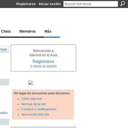
Registrarse
Iniciar sesión
l docente para una educación del siglo XXI
Chats
Miembros
Más
regar
Bienvenido a
Internet en el Aula
Registrarse
o
Inicia la sesión
Un lugar de encuentro para docentes
Cómo ingresar
Normas de la red
Contacto y notificaciones
todos
Aprovecha esta red