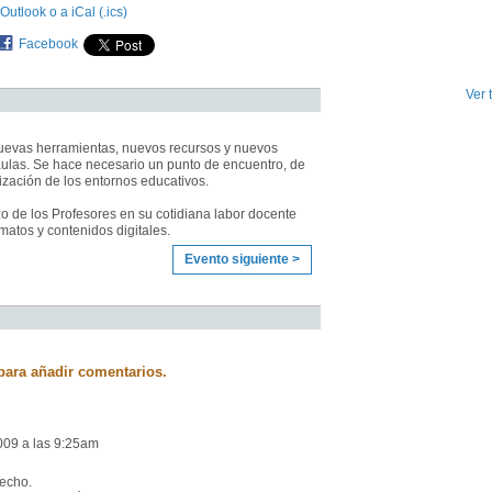
Outlook o a iCal (.ics)
Facebook
Ver 
uevas herramientas, nuevos recursos y nuevos
aulas. Se hace necesario un punto de encuentro, de
lización de los entornos educativos.
 de los Profesores en su cotidiana labor docente
rmatos y contenidos digitales.
Evento siguiente >
para añadir comentarios.
009 a las 9:25am
hecho.