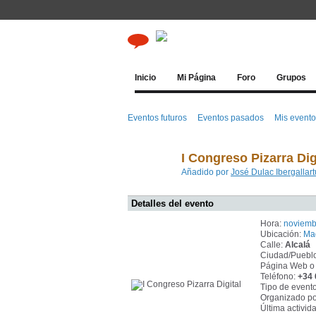
Inicio
Mi Página
Foro
Grupos
Eventos futuros
Eventos pasados
Mis event
I Congreso Pizarra Dig
Añadido por
José Dulac Ibergallart
Detalles del evento
Hora:
noviemb
Ubicación:
Ma
Calle:
Alcalá
Ciudad/Puebl
Página Web o
Teléfono:
+34
Tipo de event
Organizado po
Última activid