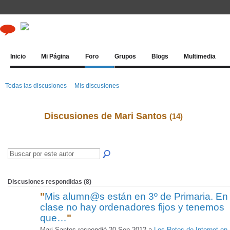
Inicio
Mi Página
Foro
Grupos
Blogs
Multimedia
Todas las discusiones
Mis discusiones
Discusiones de Mari Santos
(14)
Discusiones respondidas (8)
"
Mis alumn@s están en 3º de Primaria. En
clase no hay ordenadores fijos y tenemos
que…
"
Mari Santos respondió 20 Sep 2012 a
Los Retos de Internet en