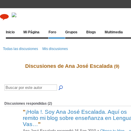
Inicio
Mi Página
Foro
Grupos
Blogs
Multimedia
Todas las discusiones
Mis discusiones
Discusiones de Ana José Escalada
(9)
Discusiones respondidas (2)
"
¡Hola !. Soy Ana José Escalada. Aquí os
remito mi blog sobre enseñanza en Lengu
Vas…
"
Ana José Escalada respondió 16 Sep 2010 a
Ofrece tu blog... o