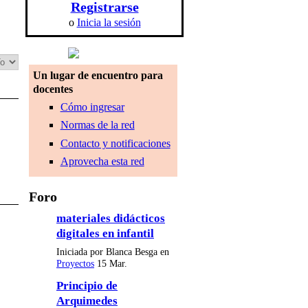
Registrarse
o
Inicia la sesión
Un lugar de encuentro para
docentes
Cómo ingresar
Normas de la red
Contacto y notificaciones
Aprovecha esta red
Foro
materiales didácticos
digitales en infantil
Iniciada por Blanca Besga en
Proyectos
15 Mar.
Principio de
Arquimedes