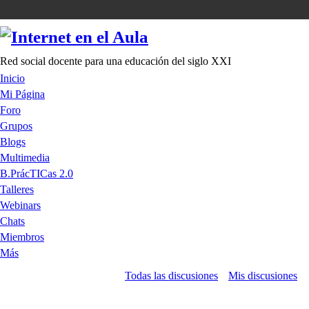
Red social docente para una educación del siglo XXI
Inicio
Mi Página
Foro
Grupos
Blogs
Multimedia
B.PrácTICas 2.0
Talleres
Webinars
Chats
Miembros
Más
Todas las discusiones
Mis discusiones