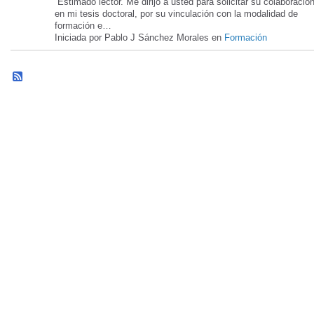
Estimado lector. Me dirijo a usted para solicitar su colaboració
en mi tesis doctoral, por su vinculación con la modalidad de
formación e…
Iniciada por Pablo J Sánchez Morales en
Formación