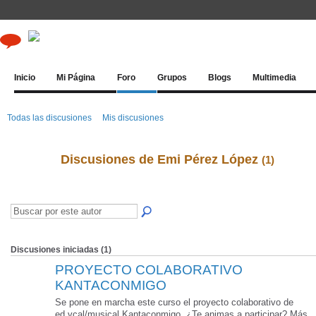
Inicio
Mi Página
Foro
Grupos
Blogs
Multimedia
Todas las discusiones
Mis discusiones
Discusiones de Emi Pérez López
(1)
Discusiones iniciadas (1)
PROYECTO COLABORATIVO
KANTACONMIGO
Se pone en marcha este curso el proyecto colaborativo de
ed.vcal/musical Kantaconmigo. ¿Te animas a participar? Más