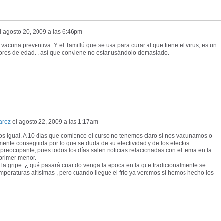
l
agosto 20, 2009 a las 6:46pm
vacuna preventiva. Y el Tamiflú que se usa para curar al que tiene el virus, es un
res de edad... así que conviene no estar usándolo demasiado.
arez
el
agosto 22, 2009 a las 1:17am
igual. A 10 días que comience el curso no tenemos claro si nos vacunamos o
lmente conseguida por lo que se duda de su efectividad y de los efectos
preocupante, pues todos los días salen noticias relacionadas con el tema en la
primer menor.
 la gripe. ¿ qué pasará cuando venga la época en la que tradicionalmente se
eraturas altísimas , pero cuando llegue el frio ya veremos si hemos hecho los