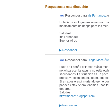
Respuestas a esta discusión
Responder para
Iris Fernández
e
Hola! Aquí en Argentina no existe una 
medicamento de riesgo para los meno
Saludos!
Iris Fernández
Buenos Aires
▶
Responder
Responder para
Diego Meca Álv
Pues en España estamos más o menos 
no. Al parecer la vacuna no está tota
secundarios. La situación es un poco 
prensa y recientemente ha muerto el 
Si en agosto está muriendo gente por
padece esta? Ahora tenemos unas temp
deberes.
Saludos
http://mecaef.blogspot.com/
▶
Responder