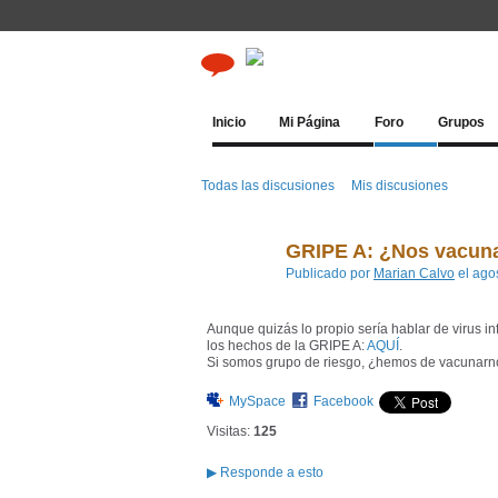
Inicio
Mi Página
Foro
Grupos
Todas las discusiones
Mis discusiones
GRIPE A: ¿Nos vacuna
Publicado por
Marian Calvo
el ago
Aunque quizás lo propio sería hablar de virus inf
los hechos de la GRIPE A:
AQUÍ
.
Si somos grupo de riesgo, ¿hemos de vacunar
MySpace
Facebook
Visitas:
125
▶
Responde a esto