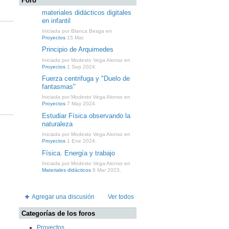
Foro
materiales didácticos digitales
en infantil
Iniciada por Blanca Besga en
Proyectos
15 Mar.
Principio de Arquimedes
Iniciada por Modesto Vega Alonso en
Proyectos
1 Sep 2024.
Fuerza centrifuga y "Duelo de
fantasmas"
Iniciada por Modesto Vega Alonso en
Proyectos
7 May 2024.
Estudiar Física observando la
naturaleza
Iniciada por Modesto Vega Alonso en
Proyectos
1 Ene 2024.
Física. Energía y trabajo
Iniciada por Modesto Vega Alonso en
Materiales didácticos
8 Mar 2023.
Agregar una discusión
Ver todos
Categorías de los foros
Proyectos