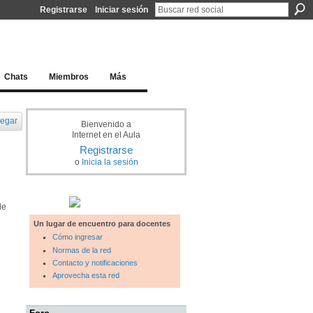
Registrarse
Iniciar sesión
l docente para una educación del siglo XXI
Chats
Miembros
Más
egar
Bienvenido a
Internet en el Aula
Registrarse
o
Inicia la sesión
de
Un lugar de encuentro para docentes
Cómo ingresar
Normas de la red
Contacto y notificaciones
Aprovecha esta red