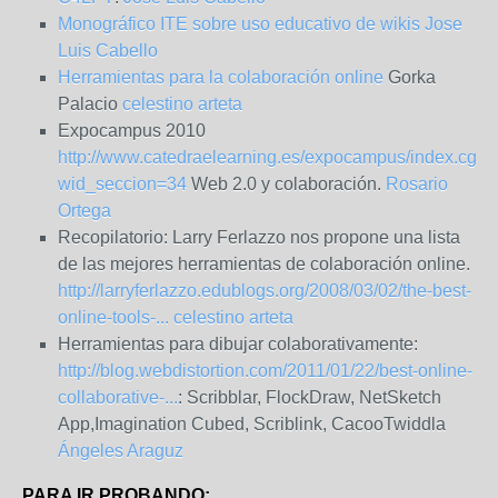
Monográfico ITE sobre uso educativo de wikis
Jose
Luis Cabello
Herramientas para la colaboración online
Gorka
Palacio
celestino arteta
Expocampus 2010
http://www.catedraelearning.es/expocampus/index.cgi?
wid_seccion=34
Web 2.0 y colaboración.
Rosario
Ortega
Recopilatorio: Larry Ferlazzo nos propone una lista
de las mejores herramientas de colaboración online.
http://larryferlazzo.edublogs.org/2008/03/02/the-best-
online-tools-...
celestino arteta
Herramientas para dibujar colaborativamente:
http://blog.webdistortion.com/2011/01/22/best-online-
collaborative-...
: Scribblar, FlockDraw, NetSketch
App,Imagination Cubed, Scriblink, CacooTwiddla
Ángeles Araguz
PARA IR PROBANDO: