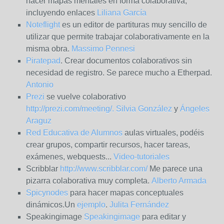
hacer mapas mentales en forma colaborativa,
incluyendo enlaces
Liliana García
Noteflight
es un editor de partituras muy sencillo de
utilizar que permite trabajar colaborativamente en la
misma obra.
Massimo Pennesi
Piratepad
. C
rear documentos colaborativos sin
necesidad de registro. Se parece mucho a Etherpad.
Antonio
Prezi
se vuelve colaborativo
http://prezi.com/meeting/
. Silvia González
y
Ángeles
Araguz
Red Educativa de Alumnos
aulas virtuales, podéis
crear grupos, compartir recursos, hacer tareas,
exámenes, webquests...
Video-tutoriales
Scribblar
http://www.scribblar.com/
Me parece una
pizarra colaborativa muy completa.
Alberto Armada
Spicynodes
para hacer mapas conceptuales
dinámicos.Un
ejemplo
.
Julita Fernández
Speakingimage
Speakingimage
para editar y