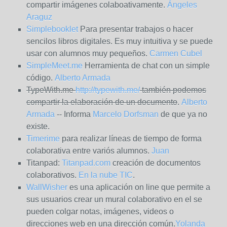
compartir imágenes colaboativamente.
Ángeles
Araguz
Simplebooklet
Para presentar trabajos o hacer
sencilos libros digitales. Es muy intuitiva y se puede
usar con alumnos muy pequeños.
Carmen Cubel
SimpleMeet.me
Herramienta de chat con un simple
código.
Alberto Armada
TypeWith.me
http://typewith.me/
también podemos
compartir la elaboración de un documento
.
Alberto
Armada
-- Informa
Marcelo Dorfsman
de que ya no
existe.
Timerime
para realizar líneas de tiempo de forma
colaborativa entre variós alumnos.
Juan
Titanpad:
Titanpad.com
creación de documentos
colaborativos.
En la nube TIC
.
WallWisher
es una aplicación on line que permite a
sus usuarios crear un mural colaborativo en el se
pueden colgar notas, imágenes, videos o
direcciones web en una dirección común.
Yolanda