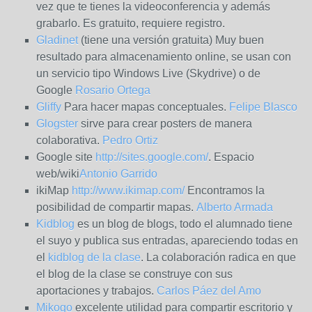
vez que te tienes la videoconferencia y además
grabarlo. Es gratuito, requiere registro.
Gladinet
(tiene una versión gratuita) Muy buen
resultado para almacenamiento online, se usan con
un servicio tipo Windows Live (Skydrive) o de
Google
Rosario Ortega
Gliffy
Para hacer mapas conceptuales.
Felipe Blasco
Glogster
sirve para crear posters de manera
colaborativa.
Pedro Ortiz
Google site
http://sites.google.com/
. Espacio
web/wiki
Antonio Garrido
ikiMap
http://www.ikimap.com/
Encontramos la
posibilidad de compartir mapas.
Alberto Armada
Kidblog
es un blog de blogs, todo el alumnado tiene
el suyo y publica sus entradas, apareciendo todas en
el
kidblog de la clase
. La colaboración radica en que
el blog de la clase se construye con sus
aportaciones y trabajos.
Carlos Páez del Amo
Mikogo
excelente utilidad para compartir escritorio y