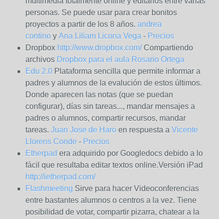
multimédia totalmente online y editarlos entre varias
personas. Se puede usar para crear bonitos
proyectos a partir de los 8 años.
andrea
contino
y
Ana Liliam Licona Vega
-
Precios
Dropbox
http://www.dropbox.com/
Compartiendo
archivos
Dropbox para el aula
Rosario Ortega
Edu 2.0
Plataforma sencilla que permite informar a
padres y alumnos de la evalución de estos últimos.
Donde aparecen las notas (que se puedan
configurar), días sin tareas..., mandar mensajes a
padres o alumnos, compartir recursos, mandar
tareas.
Juan Jose de Haro
en respuesta a
Vicente
Llorens Conde
-
Precios
Etherpad
era adquirido por Googledocs debido a lo
fácil que resultaba editar textos online.Versión iPad
http://ietherpad.com/
Flashmeeting
Sirve para hacer Videoconferencias
entre bastantes alumnos o centros a la vez. Tiene
posibilidad de votar, compartir pizarra, chatear a la