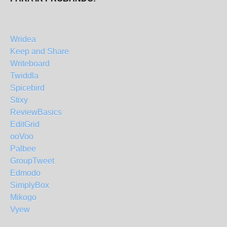
Wridea
Keep and Share
Writeboard
Twiddla
Spicebird
Stixy
ReviewBasics
EditGrid
ooVoo
Palbee
GroupTweet
Edmodo
SimplyBox
Mikogo
Vyew