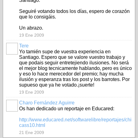
Santiago.
Seguiré votando todos los días, espero de corazón
que lo consigáis.
Un abrazo.
19 Ene 2009
Tere
Yo tamién supe de vuestra experiencia en
Santiago. Espero que se valore vuestro trabajo y
que podais seguir entretejiendo ilusiones. No será
el mejor blog tecnicamente hablando, pero es único
y eso lo hace merecedor del premio; hay mucha
ilusión y esperanza tras los post y los barrotes. Por
supueso que ya he votado.¡suerte!
19 Ene 2009
Charo Fernández Aguirre
Os han dedicado un reportaje en Educared:
http://www.educared.net/softwarelibre/reportajes/chi
cass10.html
21 Ene 2009