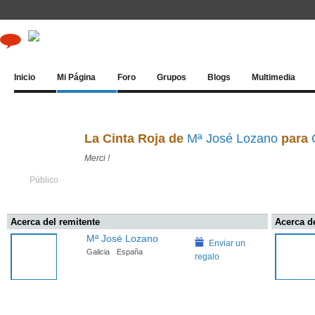
Inicio
Mi Página
Foro
Grupos
Blogs
Multimedia
La Cinta Roja de
Mª José Lozano
para
Merci !
Público
Acerca del remitente
Acerca de
Mª José Lozano
Enviar un
Galicia
España
regalo