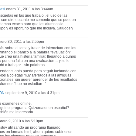
esi
enero 31, 2011 a las 3:44am
escuelas en las que trabajo , el uso de las
o con otro docente me comentó que se pueden
tiempo exacto para que los alumnos lo
rupo y es oportuno que me incluya. Saludos y
ero 30, 2011 a las 2:55pm
s sobre el tema y tratar de interactuar con los
minando el pánico a la palabra "evaluación"
ue crea una histeria familiar, llegando algunos
 por una falla en una evaluación.... y se le
á a trabajar... sin palabras.
aprender cuanto pueda para seguir luchando con
selos a colegas muy aferrados a las antiguas
cionales, sin querer aprender de los resultados
 alumnos "que no estudian..."
ÓN
septiembre 9, 2010 a las 4:31pm
de exámenes online.
guir el programa Quizcreator en español?
ambién me interesaría.
brero 9, 2010 a las 5:19pm
estoy utilizando un programa llamado
 en formato html, ahora quiero subir esos