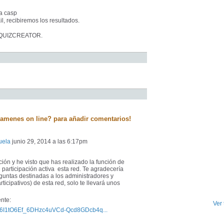
a casp
il, recibiremos los resultados.
a QUIZCREATOR.
amenes on line? para añadir comentarios!
uela
junio 29, 2014 a las 6:17pm
ión y he visto que has realizado la función de
participación activa esta red. Te agradecería
untas destinadas a los administradores y
icipativos) de esta red, solo te llevará unos
nte:
Ver
ih06I1tO6Ef_6DHzc4uVCd-Qcd8GDcb4q...