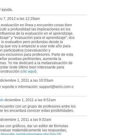
y ayuda.
o 7, 2012 a las 12:29am
a evaluación en línea y encuentro cosas bien
tir a profundidad las implicaciones en los
influencia de la evaluación en el aprendizaje.
izaje" y "evaluación para el aprendizaje", dos
 lo evaluativo pero profundas desde la
log que voy a empezar a usar este año para
n participativa (coevaluación y
os exclusivos para profesores. Parto de esta
señar pruebas pertinentes, aumenta la
rnas. Yo me dedicaré a la metaevaluación de
zstar (este último bien interesante para
construcción (
clic aquí
).
diciembre 1, 2011 a las 10:03am
er soporte o información: support@wiris.com o
nín
diciembre 1, 2011 a las 9:52am
ncuentro con un grupo de profesores entre los
e les encantará conocer estas posibilidades.
diciembre 1, 2011 a las 9:32am
as con gráficos, dar un editor de fórmulas
 evaluar matemáticamente las respuestas,
p://moodle.org/plugins/view.php?id=26
: