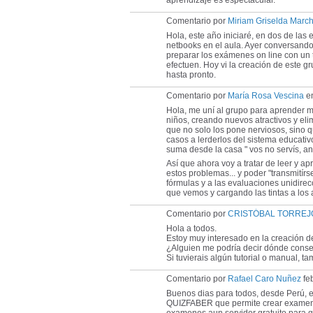
aprendizaje es espectacular.
Comentario por
Miriam Griselda March
Hola, este año iniciaré, en dos de las 
netbooks en el aula. Ayer conversand
preparar los exámenes on line con un 
efectuen. Hoy vi la creación de este g
hasta pronto.
Comentario por
María Rosa Vescina
en
Hola, me uní al grupo para aprender má
niños, creando nuevos atractivos y eli
que no solo los pone nerviosos, sino q
casos a lerderlos del sistema educativo
suma desde la casa " vos no servís, and
Así que ahora voy a tratar de leer y 
estos problemas... y poder "transmitír
fórmulas y a las evaluaciones unidirec
que vemos y cargando las tintas a los
Comentario por
CRISTÓBAL TORREJ
Hola a todos.
Estoy muy interesado en la creación 
¿Alguien me podría decir dónde conse
Si tuvierais algún tutorial o manual, t
Comentario por
Rafael Caro Nuñez
fe
Buenos dias para todos, desde Perú, 
QUIZFABER que permite crear examenes