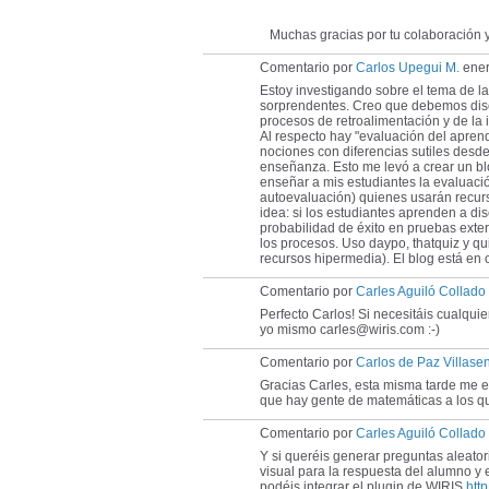
Muchas gracias por tu colaboración 
Comentario por
Carlos Upegui M.
ener
Estoy investigando sobre el tema de l
sorprendentes. Creo que debemos discu
procesos de retroalimentación y de la 
Al respecto hay "evaluación del aprend
nociones con diferencias sutiles desde
enseñanza. Esto me levó a crear un b
enseñar a mis estudiantes la evaluació
autoevaluación) quienes usarán recurs
idea: si los estudiantes aprenden a di
probabilidad de éxito en pruebas exte
los procesos. Uso daypo, thatquiz y qui
recursos hipermedia). El blog está en 
Comentario por
Carles Aguiló Collado
Perfecto Carlos! Si necesitáis cualqui
yo mismo carles@wiris.com :-)
Comentario por
Carlos de Paz Villase
Gracias Carles, esta misma tarde me e
que hay gente de matemáticas a los qu
Comentario por
Carles Aguiló Collado
Y si queréis generar preguntas aleatori
visual para la respuesta del alumno y
podéis integrar el plugin de WIRIS
htt