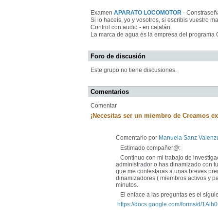
Examen
APARATO LOCOMOTOR
-
Constraseñ
Si lo haceis, yo y vosotros, si escribis vuestro ma
Control con audio - en catalán.
La marca de agua és la empresa del program
Foro de discusión
Este grupo no tiene discusiones.
Comentarios
Comentar
¡Necesitas ser un miembro de Creamos ex
Comentario por
Manuela Sanz Valenz
Estimado compañer@:
Continuo con mi trabajo de investigac
administrador o has dinamizado con tu 
que me contestaras a unas breves preg
dinamizadores ( miembros activos y part
minutos.
El enlace a las preguntas es el siguie
https://docs.google.com/forms/d/1A