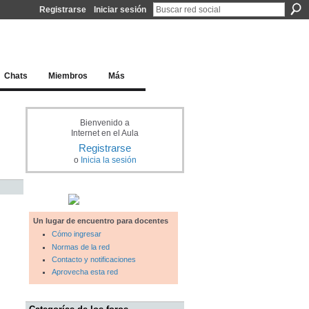
Registrarse
Iniciar sesión
l docente para una educación del siglo XXI
Chats
Miembros
Más
Bienvenido a
Internet en el Aula
Registrarse
o
Inicia la sesión
Un lugar de encuentro para docentes
Cómo ingresar
Normas de la red
Contacto y notificaciones
Aprovecha esta red