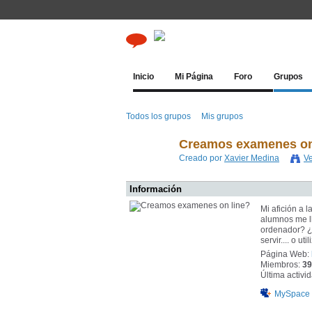
Inicio
Mi Página
Foro
Grupos
Todos los grupos
Mis grupos
Creamos examenes on
Creado por
Xavier Medina
Ve
Información
Mi afición a 
alumnos me l
ordenador? ¿
servir.... o u
Página Web:
Miembros:
39
Última activi
MySpace