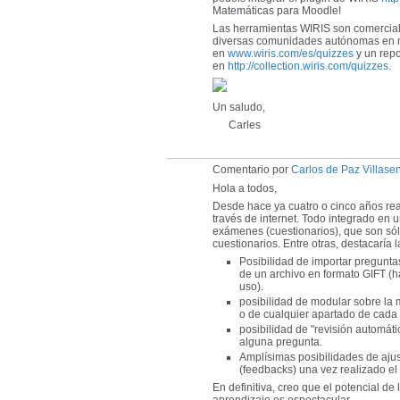
Matemáticas para Moodle!
Las herramientas WIRIS son comercial
diversas comunidades autónomas en m
en
www.wiris.com/es/quizzes
y un rep
en
http://collection.wiris.com/quizzes
.
Un saludo,
Carles
Comentario por
Carlos de Paz Villase
Hola a todos,
Desde hace ya cuatro o cinco años rea
través de internet. Todo integrado en u
exámenes (cuestionarios), que son sólo
cuestionarios. Entre otras, destacaría 
Posibilidad de importar pregunt
de un archivo en formato GIFT (h
uso).
posibilidad de modular sobre la 
o de cualquier apartado de cada
posibilidad de "revisión automáti
alguna pregunta.
Amplísimas posibilidades de ajus
(feedbacks) una vez realizado e
En definitiva, creo que el potencial 