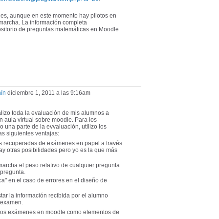
es, aunque en este momento hay pilotos en
archa. La información completa
ositorio de preguntas matemáticas en Moodle
nín
diciembre 1, 2011 a las 9:16am
lizo toda la evaluación de mis alumnos a
n aula virtual sobre moodle. Para los
 una parte de la evvaluación, utilizo los
las siguientes ventajas:
as recuperadas de exámenes en papel a través
ay otras posibilidades pero yo es la que más
marcha el peso relativo de cualquier pregunta
 pregunta.
ca" en el caso de errores en el diseño de
tar la información recibida por el alumno
l examen.
de los exámenes en moodle como elementos de