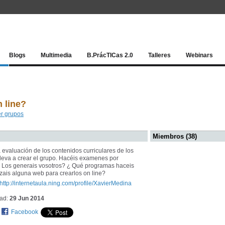
Red socia
Blogs
Multimedia
B.PrácTICas 2.0
Talleres
Webinars
 line?
r grupos
Miembros (38)
la evaluación de los contenidos curriculares de los
leva a crear el grupo. Hacéis examenes por
 Los generais vosotros? ¿ Qué programas haceis
tilizais alguna web para crearlos on line?
http://internetaula.ning.com/profile/XavierMedina
dad:
29 Jun 2014
Facebook