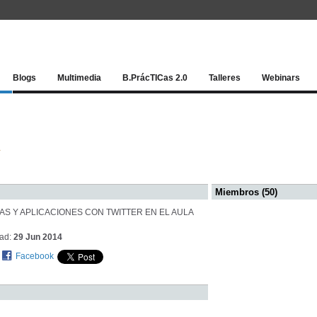
Red socia
Blogs
Multimedia
B.PrácTICas 2.0
Talleres
Webinars
A
Miembros (50)
AS Y APLICACIONES CON TWITTER EN EL AULA
dad:
29 Jun 2014
Facebook