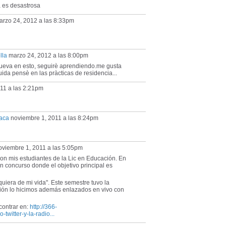
a es desastrosa
rzo 24, 2012 a las 8:33pm
lla
marzo 24, 2012 a las 8:00pm
ueva en esto, seguirè aprendiendo.me gusta
da pensè en las pràcticas de residencia...
11 a las 2:21pm
vaca
noviembre 1, 2011 a las 8:24pm
viembre 1, 2011 a las 5:05pm
on mis estudiantes de la Lic en Educación. En
n concurso donde el objetivo principal es
uiera de mi vida". Este semestre tuvo la
ación lo hicimos además enlazados en vivo con
contrar en:
http://366-
twitter-y-la-radio...