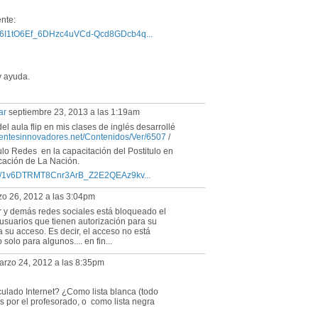
nte:
ih06I1tO6Ef_6DHzc4uVCd-Qcd8GDcb4q...
y ayuda.
ar
septiembre 23, 2013 a las 1:19am
 aula flip en mis clases de inglés desarrollé
centesinnovadores.net/Contenidos/Ver/6507
/
ulo Redes en la capacitación del Postitulo en
cación de La Nación.
on/d/1v6DTRMT8Cnr3ArB_Z2E2QEAz9kv...
o 26, 2012 a las 3:04pm
er y demás redes sociales está bloqueado el
suarios que tienen autorización para su
a su acceso. Es decir, el acceso no está
solo para algunos.... en fin...
rzo 24, 2012 a las 8:35pm
culado Internet? ¿Como lista blanca (todo
 por el profesorado, o como lista negra