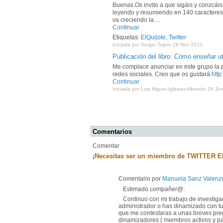
Buenas.Os invito a que sigáis y conzcái
leyendo y resumiendo en 140 caracteres 
va creciendo la…
Continuar
Etiquetas:
ElQuijote
,
Twitter
Iniciada por Sergio Tejero 28 Nov 2012.
Publicación del libro: Cómo enseñar ut
Me complace anunciar en este grupo la p
redes sociales. Creo que os gustará.
http
Continuar
Iniciada por Luis Miguel Iglesias Albarrán 29 Ju
Comentarios
Comentar
¡Necesitas ser un miembro de TWITTER E
Comentario por
Manuela Sanz Valenz
Estimado compañer@:
Continuo con mi trabajo de investigac
administrador o has dinamizado con tu 
que me contestaras a unas breves preg
dinamizadores ( miembros activos y part