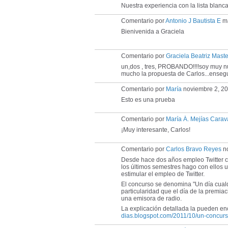
Nuestra experiencia con la lista blanc
Comentario por
Antonio J Bautista E
ma
Bienivenida a Graciela
Comentario por
Graciela Beatriz Maste
un,dos , tres, PROBANDO!!!!soy muy n
mucho la propuesta de Carlos...ensegui
Comentario por
María
noviembre 2, 20
Esto es una prueba
Comentario por
María Á. Mejías Cara
¡Muy interesante, Carlos!
Comentario por
Carlos Bravo Reyes
no
Desde hace dos años empleo Twitter c
los últimos semestres hago con ellos u
estimular el empleo de Twitter.
El concurso se denomina "Un día cualq
particularidad que el día de la premi
una emisora de radio.
La explicación detallada la pueden en
dias.blogspot.com/2011/10/un-concurso-