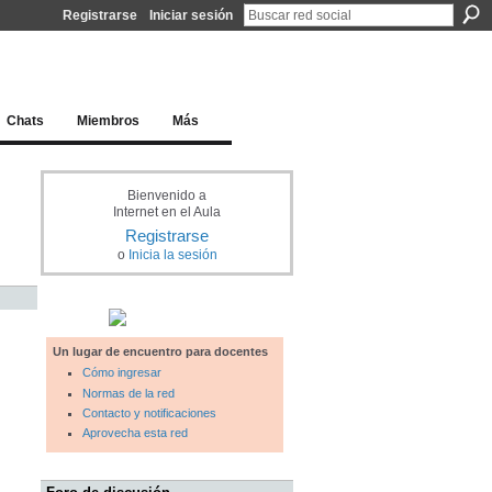
Registrarse
Iniciar sesión
l docente para una educación del siglo XXI
Chats
Miembros
Más
Bienvenido a
Internet en el Aula
Registrarse
o
Inicia la sesión
Un lugar de encuentro para docentes
Cómo ingresar
Normas de la red
Contacto y notificaciones
Aprovecha esta red