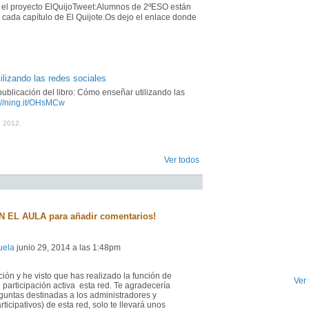
s el proyecto ElQuijoTweet:Alumnos de 2ºESO están
cada capítulo de El Quijote.Os dejo el enlace donde
ilizando las redes sociales
ublicación del libro: Cómo enseñar utilizando las
://ning.it/OHsMCw
n 2012.
Ver todos
N EL AULA para añadir comentarios!
uela
junio 29, 2014 a las 1:48pm
ión y he visto que has realizado la función de
Ver
participación activa esta red. Te agradecería
untas destinadas a los administradores y
icipativos) de esta red, solo te llevará unos