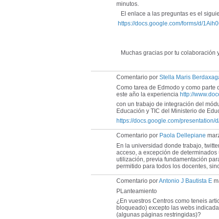
minutos.
El enlace a las preguntas es el siguie
https://docs.google.com/forms/d/1A
Muchas gracias por tu colaboración 
Comentario por
Stella Maris Berdaxag
Como tarea de Edmodo y como parte del
este año la experiencia
http://www.do
con un trabajo de integración del mód
Educación y TIC del Ministerio de Edu
https://docs.google.com/presentati
Comentario por
Paola Dellepiane
marz
En la universidad donde trabajo, twitt
acceso, a excepción de determinados u
utilización, previa fundamentación par
permitido para todos los docentes, sino 
Comentario por
Antonio J Bautista E
ma
PLanteamiento
¿En vuestros Centros como teneis arti
bloqueado) excepto las webs indicadas
(algunas páginas restringidas)?