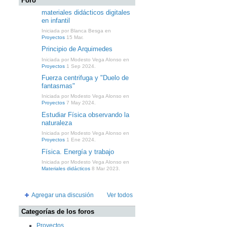
Foro
materiales didácticos digitales
en infantil
Iniciada por Blanca Besga en
Proyectos
15 Mar.
Principio de Arquimedes
Iniciada por Modesto Vega Alonso en
Proyectos
1 Sep 2024.
Fuerza centrifuga y "Duelo de
fantasmas"
Iniciada por Modesto Vega Alonso en
Proyectos
7 May 2024.
Estudiar Física observando la
naturaleza
Iniciada por Modesto Vega Alonso en
Proyectos
1 Ene 2024.
Física. Energía y trabajo
Iniciada por Modesto Vega Alonso en
Materiales didácticos
8 Mar 2023.
Agregar una discusión
Ver todos
Categorías de los foros
Proyectos