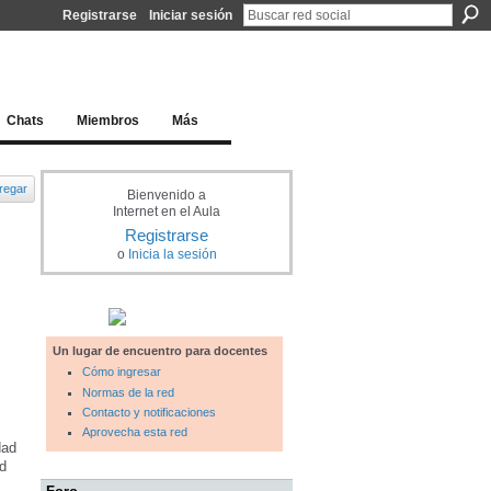
Registrarse
Iniciar sesión
l docente para una educación del siglo XXI
Chats
Miembros
Más
regar
Bienvenido a
Internet en el Aula
Registrarse
o
Inicia la sesión
Un lugar de encuentro para docentes
Cómo ingresar
Normas de la red
Contacto y notificaciones
Aprovecha esta red
dad
ad