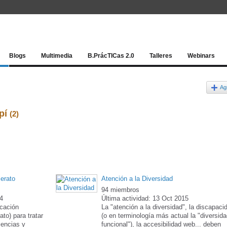
Red socia
Blogs
Multimedia
B.PrácTICas 2.0
Talleres
Webinars
Ag
rpí
(2)
erato
Atención a la Diversidad
94 miembros
14
Última actividad: 13 Oct 2015
cación
La "atención a la diversidad", la discapaci
to) para tratar
(o en terminología más actual la "diversid
iencias y
funcional"), la accesibilidad web... deben