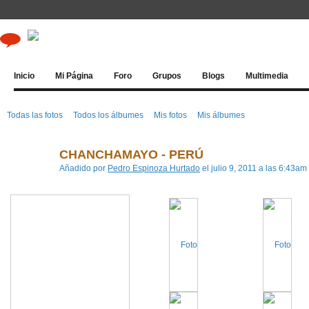
Inicio
Mi Página
Foro
Grupos
Blogs
Multimedia
Todas las fotos
Todos los álbumes
Mis fotos
Mis álbumes
CHANCHAMAYO - PERÚ
Añadido por
Pedro Espinoza Hurtado
el julio 9, 2011 a las 6:43am