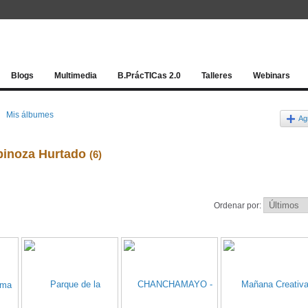
Red socia
Blogs
Multimedia
B.PrácTICas 2.0
Talleres
Webinars
Mis álbumes
Ag
pinoza Hurtado
(6)
Ordenar por: