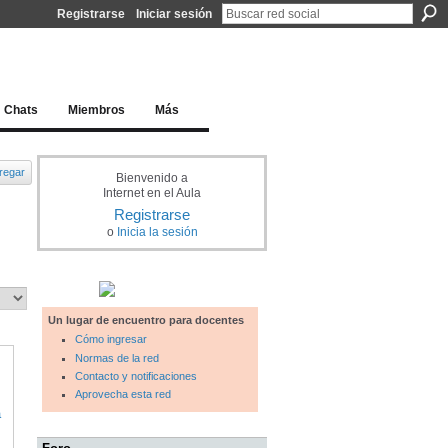
Registrarse
Iniciar sesión
l docente para una educación del siglo XXI
Chats
Miembros
Más
regar
Bienvenido a
Internet en el Aula
Registrarse
o
Inicia la sesión
Un lugar de encuentro para docentes
Cómo ingresar
Normas de la red
Contacto y notificaciones
Aprovecha esta red