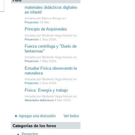
Foro
materiales didácticos digitales
en infantil
Iniciada por Blanca Besga en
Proyectos
15 Mar.
Principio de Arquimedes
Iniciada por Modesto Vega Alonso en
Proyectos
1 Sep 2024.
Fuerza centrifuga y "Duelo de
fantasmas"
Iniciada por Modesto Vega Alonso en
Proyectos
7 May 2024.
Estudiar Física observando la
naturaleza
Iniciada por Modesto Vega Alonso en
Proyectos
1 Ene 2024.
Física. Energía y trabajo
Iniciada por Modesto Vega Alonso en
Materiales didácticos
8 Mar 2023.
Agregar una discusión
Ver todos
Categorías de los foros
Proyectos