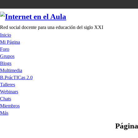
Red social docente para una educación del siglo XXI
Inicio
Mi Página
Foro
Grupos
Blogs
Multimedia
B.PrácTICas 2.0
Talleres
Webinars
Chats
Miembros
Más
Página