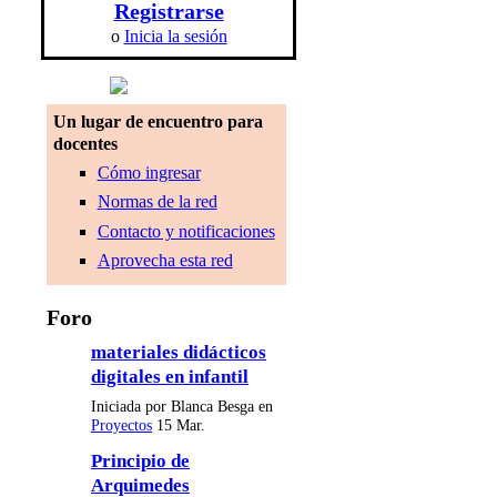
Registrarse
o
Inicia la sesión
Un lugar de encuentro para
docentes
Cómo ingresar
Normas de la red
Contacto y notificaciones
Aprovecha esta red
Foro
materiales didácticos
digitales en infantil
Iniciada por Blanca Besga en
Proyectos
15 Mar.
Principio de
Arquimedes