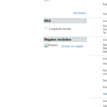
Esp
Ver todos
Gra
RSS
A 
Ho
Cargando fuente
Aca
Te 
Regalos recibidos
A 
Muc
Enviar un regalo
Ma
ww
A 
He
No
coo
No
Pu
htt
A 
He