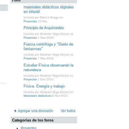
Foro
materiales didácticos digitales
en infantil
Iniciada por Blanca Besga en
Proyectos
15 Mar.
Principio de Arquimedes
Iniciada por Modesto Vega Alonso en
Proyectos
1 Sep 2024.
Fuerza centrifuga y "Duelo de
fantasmas"
Iniciada por Modesto Vega Alonso en
Proyectos
7 May 2024.
Estudiar Física observando la
naturaleza
Iniciada por Modesto Vega Alonso en
Proyectos
1 Ene 2024.
Física. Energía y trabajo
Iniciada por Modesto Vega Alonso en
Materiales didácticos
8 Mar 2023.
Agregar una discusión
Ver todos
Categorías de los foros
Proyectos