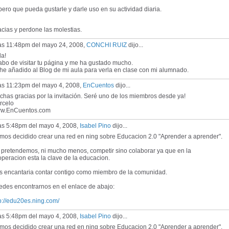
ero que pueda gustarle y darle uso en su actividad diaria.
cias y perdone las molestias.
las 11:48pm del mayo 24, 2008,
CONCHI RUIZ
dijo...
la!
bo de visitar tu página y me ha gustado mucho.
he añadido al Blog de mi aula para verla en clase con mi alumnado.
las 11:23pm del mayo 4, 2008,
EnCuentos
dijo...
has gracias por la invitación. Seré uno de los miembros desde ya!
rcelo
w.EnCuentos.com
las 5:48pm del mayo 4, 2008,
Isabel Pino
dijo...
mos decidido crear una red en ning sobre Educacion 2.0 "Aprender a aprender".
 pretendemos, ni mucho menos, competir sino colaborar ya que en la
peracion esta la clave de la educacion.
s encantaria contar contigo como miembro de la comunidad.
edes encontrarnos en el enlace de abajo:
p://edu20es.ning.com/
las 5:48pm del mayo 4, 2008,
Isabel Pino
dijo...
mos decidido crear una red en ning sobre Educacion 2.0 "Aprender a aprender".