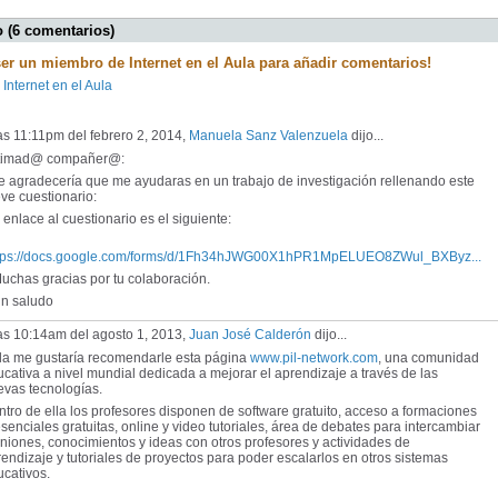
 (6 comentarios)
ser un miembro de Internet en el Aula para añadir comentarios!
 Internet en el Aula
as 11:11pm del febrero 2, 2014,
Manuela Sanz Valenzuela
dijo...
timad@ compañer@:
 agradecería que me ayudaras en un trabajo de investigación rellenando este
ve cuestionario:
enlace al cuestionario es el siguiente:
tps://docs.google.com/forms/d/1Fh34hJWG00X1hPR1MpELUEO8ZWul_BXByz...
chas gracias por tu colaboración.
 saludo
as 10:14am del agosto 1, 2013,
Juan José Calderón
dijo...
la me gustaría recomendarle esta página
www.pil-network.com
, una comunidad
cativa a nivel mundial dedicada a mejorar el aprendizaje a través de las
evas tecnologías.
tro de ella los profesores disponen de software gratuito, acceso a formaciones
senciales gratuitas, online y video tutoriales, área de debates para intercambiar
niones, conocimientos y ideas con otros profesores y actividades de
endizaje y tutoriales de proyectos para poder escalarlos en otros sistemas
cativos.