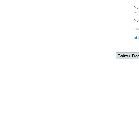
No
coo
No
Pu
htt
Twitter Tra