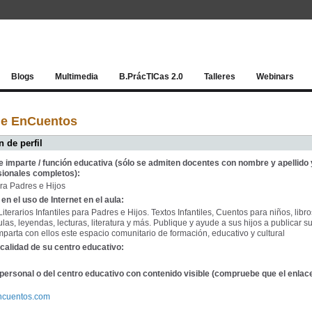
Red socia
Blogs
Multimedia
B.PrácTICas 2.0
Talleres
Webinars
de EnCuentos
 de perfil
e imparte / función educativa (sólo se admiten docentes con nombre y apellido 
sionales completos):
ara Padres e Hijos
en el uso de Internet en el aula:
terarios Infantiles para Padres e Hijos. Textos Infantiles, Cuentos para niños, libr
las, leyendas, lecturas, literatura y más. Publique y ayude a sus hijos a publicar s
mparta con ellos este espacio comunitario de formación, educativo y cultural
calidad de su centro educativo:
personal o del centro educativo con contenido visible (compruebe que el enlac
encuentos.com