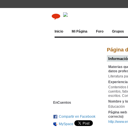
Inicio
Mi Página
Foro
Grupos
Página 
Información
Materias qu
datos profe
Literatura p
Experiencia 
Contenidos Li
cuentos, fabu
escritos. Co
Nombre y lo
EnCuentos
Educación
Página web 
Compartir en Facebook
correcto)
http://www.
MySpace