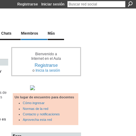
Registrarse
Iniciar sesión
l docente para una educación del siglo XXI
Chats
Miembros
Más
Bienvenido a
Internet en el Aula
Registrarse
o
Inicia la sesión
y
os de
us
Un lugar de encuentro para docentes
Cómo ingresar
Normas de la red
Contacto y notificaciones
e es
Aprovecha esta red