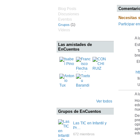
Comentario
Blog Posts
Discusiones
Necesitas 
Eventos
Participar en
(1)
Grupos
Vídeos
A l
Las amistades de
Es
EnCuentos
Te
bre
El 
ht
Mu
Un
A l
Ho
Ver todos
edu
nu
Grupos de EnCuentos
Den
pre
Las TIC en Infantil y
opi
Pr…
apr
edu
672 miembros