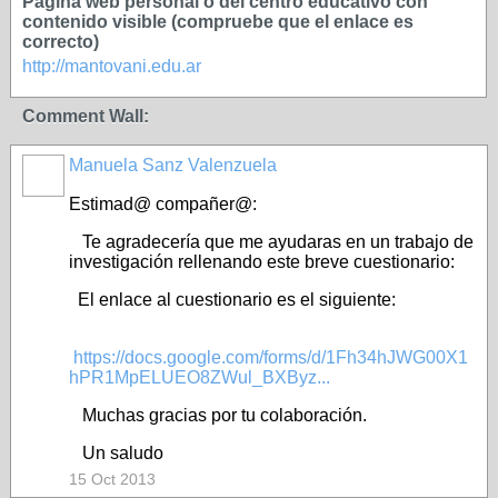
Página web personal o del centro educativo con
contenido visible (compruebe que el enlace es
correcto)
http://mantovani.edu.ar
Comment Wall:
Manuela Sanz Valenzuela
Estimad@ compañer@:
Te agradecería que me ayudaras en un trabajo de
investigación rellenando este breve cuestionario:
El enlace al cuestionario es el siguiente:
https://docs.google.com/forms/d/1Fh34hJWG00X1
hPR1MpELUEO8ZWul_BXByz...
Muchas gracias por tu colaboración.
Un saludo
15 Oct 2013