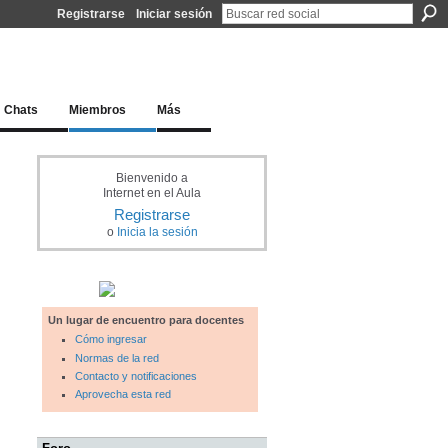
Registrarse
Iniciar sesión
l docente para una educación del siglo XXI
Chats
Miembros
Más
Bienvenido a
Internet en el Aula
Registrarse
o
Inicia la sesión
Un lugar de encuentro para docentes
Cómo ingresar
Normas de la red
Contacto y notificaciones
Aprovecha esta red