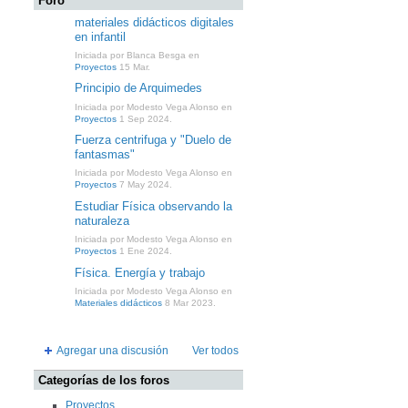
Foro
materiales didácticos digitales
en infantil
Iniciada por Blanca Besga en
Proyectos
15 Mar.
Principio de Arquimedes
Iniciada por Modesto Vega Alonso en
Proyectos
1 Sep 2024.
Fuerza centrifuga y "Duelo de
fantasmas"
Iniciada por Modesto Vega Alonso en
Proyectos
7 May 2024.
Estudiar Física observando la
naturaleza
Iniciada por Modesto Vega Alonso en
Proyectos
1 Ene 2024.
Física. Energía y trabajo
Iniciada por Modesto Vega Alonso en
Materiales didácticos
8 Mar 2023.
Agregar una discusión
Ver todos
Categorías de los foros
Proyectos