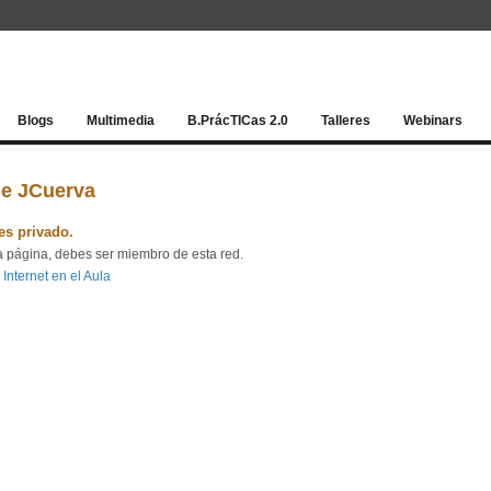
Red socia
Blogs
Multimedia
B.PrácTICas 2.0
Talleres
Webinars
de JCuerva
 es privado.
a página, debes ser miembro de esta red.
 Internet en el Aula