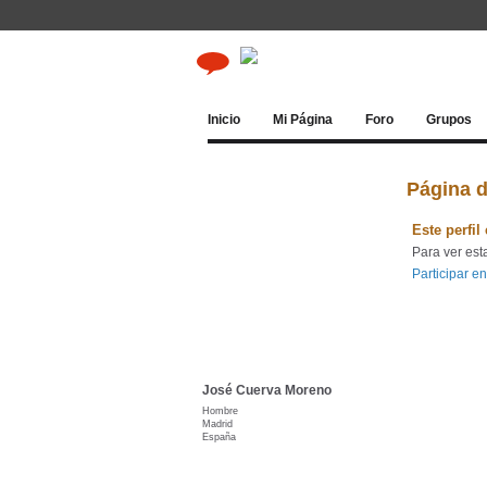
Inicio
Mi Página
Foro
Grupos
Página 
Este perfil
Para ver est
Participar en
José Cuerva Moreno
Hombre
Madrid
España