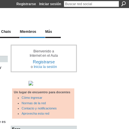
Registrarse
Iniciar sesión
l docente para una educación del siglo XXI
Chats
Miembros
Más
Bienvenido a
Internet en el Aula
Registrarse
o
Inicia la sesión
y
Un lugar de encuentro para docentes
Cómo ingresar
Normas de la red
Contacto y notificaciones
Aprovecha esta red
e es