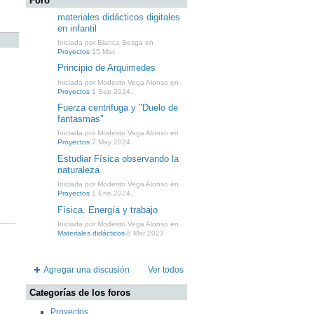
Foro
materiales didácticos digitales
en infantil
Iniciada por Blanca Besga en
Proyectos
15 Mar.
Principio de Arquimedes
Iniciada por Modesto Vega Alonso en
Proyectos
1 Sep 2024.
Fuerza centrifuga y "Duelo de
fantasmas"
Iniciada por Modesto Vega Alonso en
Proyectos
7 May 2024.
Estudiar Física observando la
naturaleza
Iniciada por Modesto Vega Alonso en
Proyectos
1 Ene 2024.
Física. Energía y trabajo
Iniciada por Modesto Vega Alonso en
Materiales didácticos
8 Mar 2023.
Agregar una discusión
Ver todos
Categorías de los foros
Proyectos