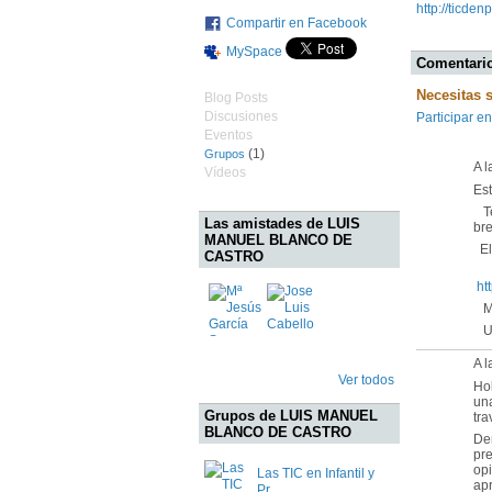
http://ticde
Compartir en Facebook
MySpace
Comentario
Necesitas 
Blog Posts
Discusiones
Participar en
Eventos
(1)
Grupos
A l
Vídeos
Es
Te
Las amistades de LUIS
bre
MANUEL BLANCO DE
El 
CASTRO
ht
Mu
Un
A 
Ver todos
Ho
un
Grupos de LUIS MANUEL
tra
BLANCO DE CASTRO
Den
pre
opi
Las TIC en Infantil y
apr
Pr…