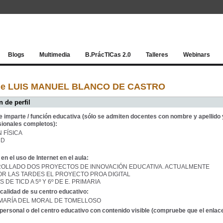
Red socia
Blogs
Multimedia
B.PrácTICas 2.0
Talleres
Webinars
 de LUIS MANUEL BLANCO DE CASTRO
 de perfil
e imparte / función educativa (sólo se admiten docentes con nombre y apellido 
sionales completos):
 FÍSICA
CD
en el uso de Internet en el aula:
OLLADO DOS PROYECTOS DE INNOVACIÓN EDUCATIVA. ACTUALMENTE
OR LAS TARDES EL PROYECTO PROA DIGITAL
 DE TICD A 5º Y 6º DE E. PRIMARIA
calidad de su centro educativo:
 MARÍA DEL MORAL DE TOMELLOSO
personal o del centro educativo con contenido visible (compruebe que el enlac