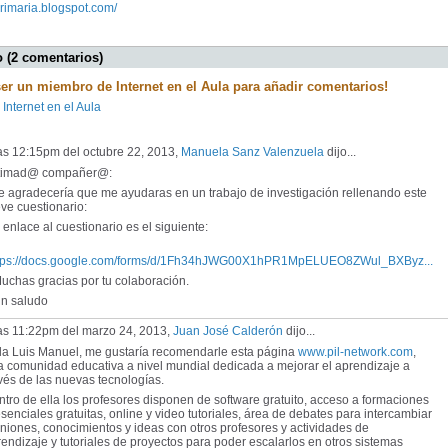
nprimaria.blogspot.com/
 (2 comentarios)
ser un miembro de Internet en el Aula para añadir comentarios!
 Internet en el Aula
as 12:15pm del octubre 22, 2013,
Manuela Sanz Valenzuela
dijo...
timad@ compañer@:
 agradecería que me ayudaras en un trabajo de investigación rellenando este
ve cuestionario:
enlace al cuestionario es el siguiente:
tps://docs.google.com/forms/d/1Fh34hJWG00X1hPR1MpELUEO8ZWul_BXByz...
chas gracias por tu colaboración.
 saludo
las 11:22pm del marzo 24, 2013,
Juan José Calderón
dijo...
la Luis Manuel, me gustaría recomendarle esta página
www.pil-network.com
,
a comunidad educativa a nivel mundial dedicada a mejorar el aprendizaje a
vés de las nuevas tecnologías.
tro de ella los profesores disponen de software gratuito, acceso a formaciones
senciales gratuitas, online y video tutoriales, área de debates para intercambiar
niones, conocimientos y ideas con otros profesores y actividades de
endizaje y tutoriales de proyectos para poder escalarlos en otros sistemas