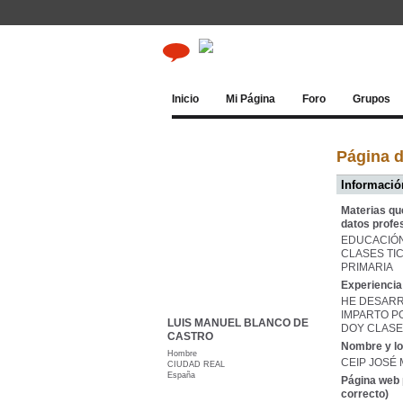
Inicio
Mi Página
Foro
Grupos
Página
Información
Materias qu
datos profe
EDUCACIÓN
CLASES TI
PRIMARIA
Experiencia 
HE DESARR
IMPARTO P
LUIS MANUEL BLANCO DE
DOY CLASES
CASTRO
Nombre y lo
Hombre
CEIP JOSÉ
CIUDAD REAL
España
Página web 
correcto)