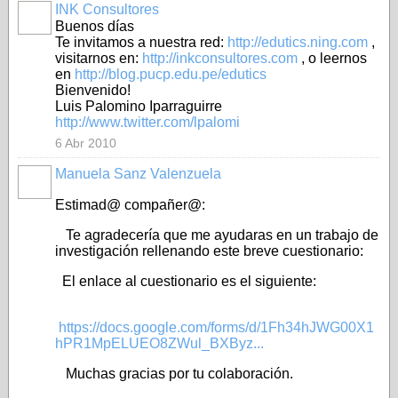
INK Consultores
Buenos días
Te invitamos a nuestra red:
http://edutics.ning.com
,
visitarnos en:
http://inkconsultores.com
, o leernos
en
http://blog.pucp.edu.pe/edutics
Bienvenido!
Luis Palomino Iparraguirre
http://www.twitter.com/lpalomi
6 Abr 2010
Manuela Sanz Valenzuela
Estimad@ compañer@:
Te agradecería que me ayudaras en un trabajo de
investigación rellenando este breve cuestionario:
El enlace al cuestionario es el siguiente:
https://docs.google.com/forms/d/1Fh34hJWG00X1
hPR1MpELUEO8ZWul_BXByz...
Muchas gracias por tu colaboración.