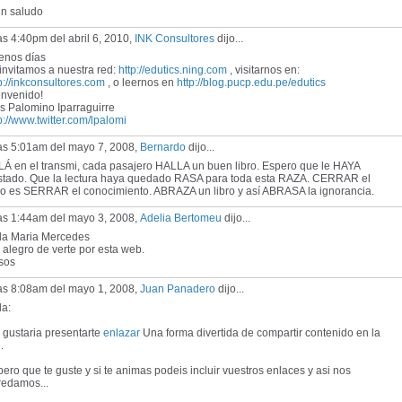
 saludo
as 4:40pm del abril 6, 2010,
INK Consultores
dijo...
enos días
invitamos a nuestra red:
http://edutics.ning.com
, visitarnos en:
p://inkconsultores.com
, o leernos en
http://blog.pucp.edu.pe/edutics
envenido!
s Palomino Iparraguirre
p://www.twitter.com/lpalomi
las 5:01am del mayo 7, 2008,
Bernardo
dijo...
LÁ en el transmi, cada pasajero HALLA un buen libro. Espero que le HAYA
stado. Que la lectura haya quedado RASA para toda esta RAZA. CERRAR el
bro es SERRAR el conocimiento. ABRAZA un libro y así ABRASA la ignorancia.
las 1:44am del mayo 3, 2008,
Adelia Bertomeu
dijo...
la Maria Mercedes
alegro de verte por esta web.
sos
las 8:08am del mayo 1, 2008,
Juan Panadero
dijo...
la:
 gustaria presentarte
enlazar
Una forma divertida de compartir contenido en la
.
ero que te guste y si te animas podeis incluir vuestros enlaces y asi nos
redamos...