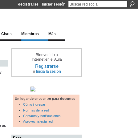
Registrarse
Iniciar sesión
l docente para una educación del siglo XXI
Chats
Miembros
Más
Bienvenido a
Internet en el Aula
Registrarse
o
Inicia la sesión
y
Un lugar de encuentro para docentes
Cómo ingresar
Normas de la red
Contacto y notificaciones
Aprovecha esta red
e es