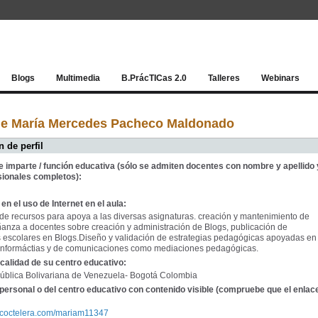
Red socia
Blogs
Multimedia
B.PrácTICas 2.0
Talleres
Webinars
de María Mercedes Pacheco Maldonado
 de perfil
e imparte / función educativa (sólo se admiten docentes con nombre y apellido 
sionales completos):
en el uso de Internet en el aula:
de recursos para apoya a las diversas asignaturas. creación y mantenimiento de
anza a docentes sobre creación y administración de Blogs, publicación de
 escolares en Blogs.Diseño y validación de estrategias pedagógicas apoyadas en
 informáctias y de comunicaciones como mediaciones pedagógicas.
calidad de su centro educativo:
ública Bolivariana de Venezuela- Bogotá Colombia
personal o del centro educativo con contenido visible (compruebe que el enlac
lacoctelera.com/mariam11347