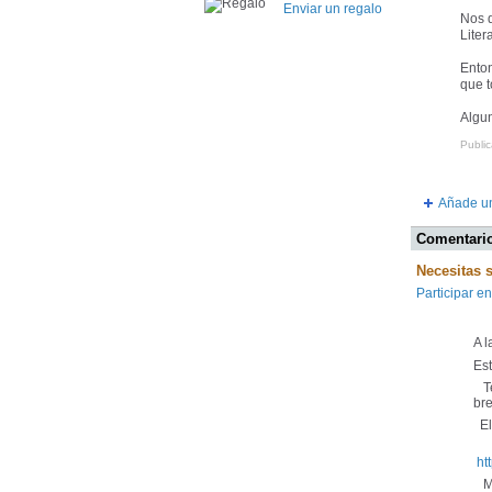
Enviar un regalo
Nos 
Liter
Enton
que t
Algun
Publi
Añade un
Comentario
Necesitas 
Participar en
A 
Es
Te
bre
El 
ht
Mu