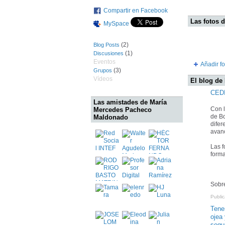
Compartir en Facebook
Las fotos 
MySpace
(2)
Blog Posts
(1)
Discusiones
Eventos
Añadir fo
(3)
Grupos
Vídeos
El blog de
CED
Las amistades de María
Con l
Mercedes Pacheco
de B
Maldonado
difer
avanc
Las f
forma
Sobr
Publi
Tene
ojea
segu