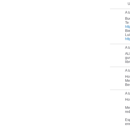
Un
A l
Bu
Te 
htt
Bi
Lui
htt
A 
AL
gu
li
A 
Ho
Me 
Be
A 
Ho
Me
red
Esp
en