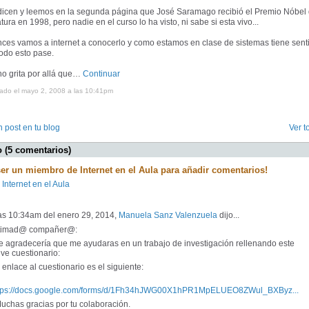
dicen y leemos en la segunda página que José Saramago recibió el Premio Nóbel
atura en 1998, pero nadie en el curso lo ha visto, ni sabe si esta vivo...
ces vamos a internet a conocerlo y como estamos en clase de sistemas tiene sent
odo esto pase.
o grita por allá que…
Continuar
cado el mayo 2, 2008 a las 10:41pm
 post en tu blog
Ver t
 (5 comentarios)
ser un miembro de Internet en el Aula para añadir comentarios!
 Internet en el Aula
las 10:34am del enero 29, 2014,
Manuela Sanz Valenzuela
dijo...
timad@ compañer@:
 agradecería que me ayudaras en un trabajo de investigación rellenando este
ve cuestionario:
enlace al cuestionario es el siguiente:
tps://docs.google.com/forms/d/1Fh34hJWG00X1hPR1MpELUEO8ZWul_BXByz...
chas gracias por tu colaboración.