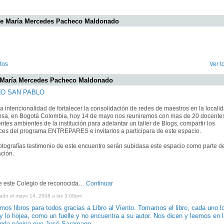
de María Mercedes Pacheco Maldonado
tos
Ver t
 María Mercedes Pacheco Maldonado
ID SAN PABLO
a intencionalidad de fortalecer la consolidación de redes de maestros en la locali
osa, en Bogotá Colombia, hoy 14 de mayo nos reuniremos con mas de 20 docente
entes ambientes de la institución para adelantar un taller de Blogs, compartir los
es del programa ENTREPARES e invitarlos a participara de este espacio.
otografías testimonio de este encuentro serán subidasa este espacio como parte de
ción.
e este Colegio de reconocida…
Continuar
cado el mayo 14, 2008 a las 3:00pm
mos libros para todos gracias a Libro al Viento. Tomamos el libro, cada uno l
 y lo hojea, como un fuelle y no encuentra a su autor. Nos dicen y leemos en 
nda página que José Saramago…