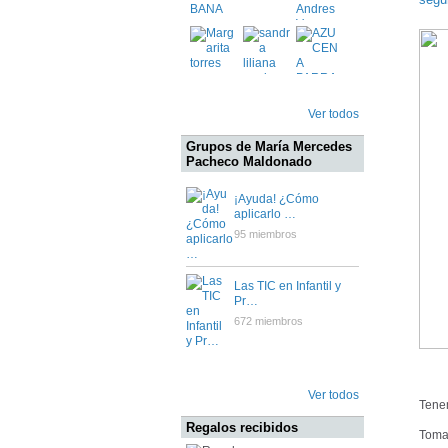
Ver todos
Grupos de María Mercedes
Pacheco Maldonado
¡Ayuda! ¿Cómo
aplicarlo …
95 miembros
Las TIC en Infantil y
Pr…
672 miembros
Ver todos
Tenem
Regalos recibidos
Toma