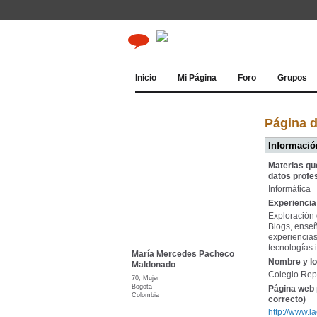
Inicio
Mi Página
Foro
Grupos
Página 
Información
Materias qu
datos profe
Informática
Experiencia 
Exploración 
Blogs, enseñ
experiencias
tecnologías
María Mercedes Pacheco
Nombre y lo
Maldonado
Colegio Rep
70, Mujer
Bogota
Página web 
Colombia
correcto)
http://www.