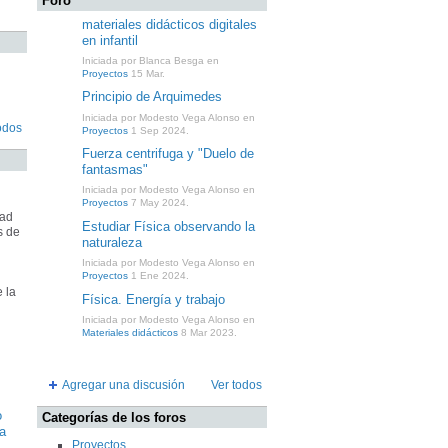
Foro
materiales didácticos digitales
en infantil
Iniciada por Blanca Besga en
Proyectos
15 Mar.
Principio de Arquimedes
Iniciada por Modesto Vega Alonso en
odos
Proyectos
1 Sep 2024.
Fuerza centrifuga y "Duelo de
fantasmas"
Iniciada por Modesto Vega Alonso en
Proyectos
7 May 2024.
dad
Estudiar Física observando la
s de
naturaleza
Iniciada por Modesto Vega Alonso en
Proyectos
1 Ene 2024.
 la
Física. Energía y trabajo
Iniciada por Modesto Vega Alonso en
Materiales didácticos
8 Mar 2023.
Agregar una discusión
Ver todos
o
Categorías de los foros
la
Proyectos