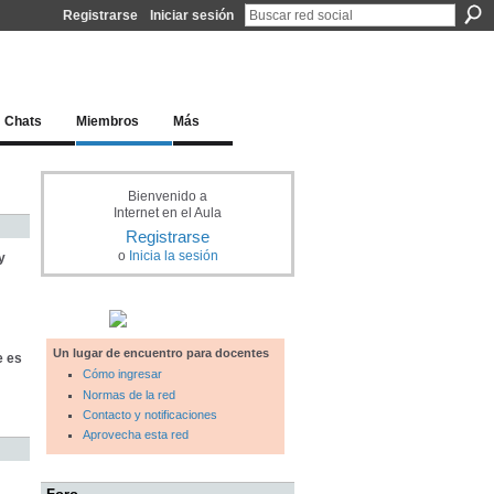
Registrarse
Iniciar sesión
l docente para una educación del siglo XXI
Chats
Miembros
Más
Bienvenido a
Internet en el Aula
Registrarse
o
Inicia la sesión
y
Un lugar de encuentro para docentes
e es
Cómo ingresar
Normas de la red
Contacto y notificaciones
Aprovecha esta red