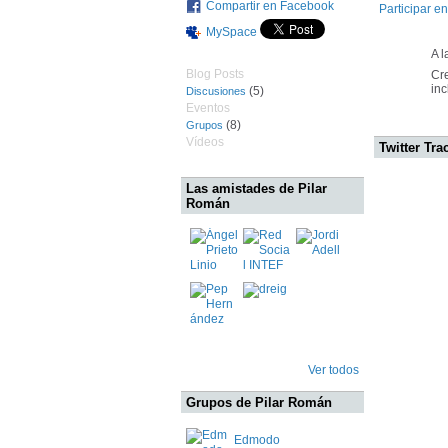
Compartir en Facebook
Participar en
MySpace
A l
Blog Posts
Cre
inc
(5)
Discusiones
Eventos
(8)
Grupos
Vídeos
Twitter Tra
Las amistades de Pilar
Román
Ver todos
Grupos de Pilar Román
Edmodo