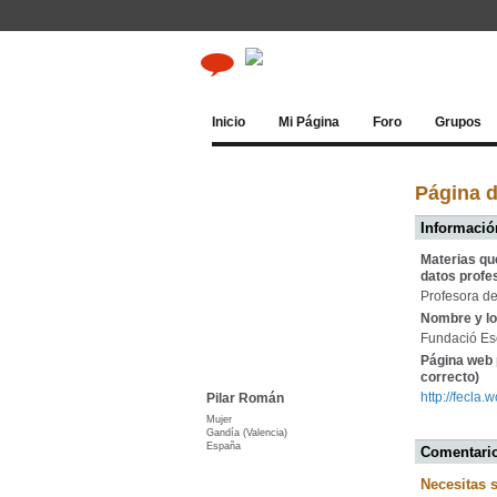
Inicio
Mi Página
Foro
Grupos
Página 
Información
Materias qu
datos profe
Profesora de
Nombre y lo
Fundació Es
Página web 
correcto)
http://fecla
Pilar Román
Mujer
Gandía (Valencia)
España
Comentario
Necesitas 