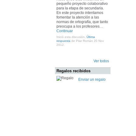
pequeño proyecto colaborativo
para la etapa de secundaria.
En este proyecto intentamos
fomentar la atención a las
normas de ortografía, que tanto
preocupa a los profesores…
Continuar
Inició esta discusión.
Última
respuesta
de Pilar Román 20 Nov
2012.
Ver todos
Regalos recibidos
Enviar un regalo