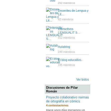
292 miembros
Docentes de Lengua y
Lit…
62 miembros
Interactivos
LENGUALIT S…
312 miembros
Aulablog
249 miembros
El blog educativo.
195 miembros
Ver todos
Discusiones de Pilar
Román
Proyecto colaborativo normas
de ortografía en cómics
4 contestaciones
Hace unos días iniciamos un