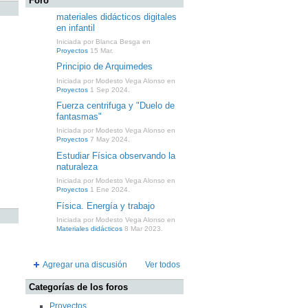
Foro
materiales didácticos digitales
en infantil
Iniciada por Blanca Besga en
Proyectos
15 Mar.
Principio de Arquimedes
Iniciada por Modesto Vega Alonso en
Proyectos
1 Sep 2024.
Fuerza centrifuga y "Duelo de
fantasmas"
Iniciada por Modesto Vega Alonso en
Proyectos
7 May 2024.
Estudiar Física observando la
naturaleza
Iniciada por Modesto Vega Alonso en
Proyectos
1 Ene 2024.
Física. Energía y trabajo
Iniciada por Modesto Vega Alonso en
Materiales didácticos
8 Mar 2023.
Agregar una discusión
Ver todos
Categorías de los foros
Proyectos