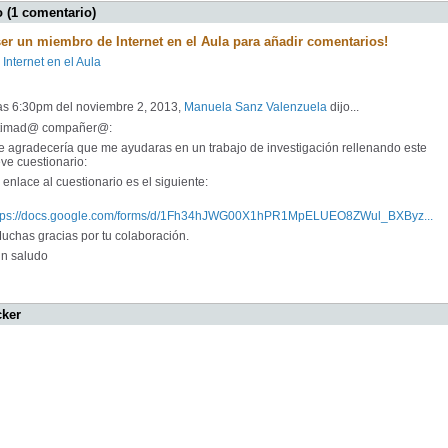
 (1 comentario)
ser un miembro de Internet en el Aula para añadir comentarios!
 Internet en el Aula
las 6:30pm del noviembre 2, 2013,
Manuela Sanz Valenzuela
dijo...
timad@ compañer@:
 agradecería que me ayudaras en un trabajo de investigación rellenando este
ve cuestionario:
enlace al cuestionario es el siguiente:
tps://docs.google.com/forms/d/1Fh34hJWG00X1hPR1MpELUEO8ZWul_BXByz...
chas gracias por tu colaboración.
 saludo
cker