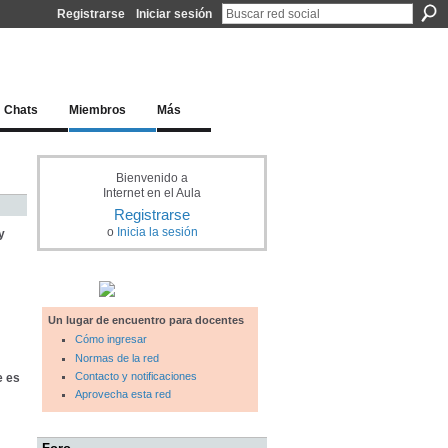
Registrarse
Iniciar sesión
l docente para una educación del siglo XXI
Chats
Miembros
Más
Bienvenido a
Internet en el Aula
Registrarse
o
Inicia la sesión
y
Un lugar de encuentro para docentes
Cómo ingresar
Normas de la red
Contacto y notificaciones
e es
Aprovecha esta red