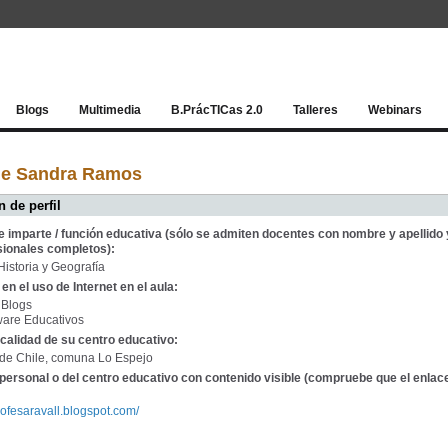
Red socia
Blogs
Multimedia
B.PrácTICas 2.0
Talleres
Webinars
de Sandra Ramos
 de perfil
e imparte / función educativa (sólo se admiten docentes con nombre y apellido 
sionales completos):
istoria y Geografía
en el uso de Internet en el aula:
 Blogs
ware Educativos
calidad de su centro educativo:
 de Chile, comuna Lo Espejo
personal o del centro educativo con contenido visible (compruebe que el enlac
rofesaravall.blogspot.com/