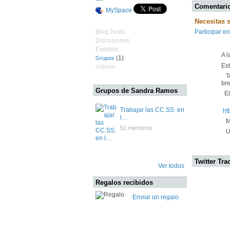
Comentario
MySpace
Necesitas 
Blog Posts
Participar en
Discusiones
Eventos
A 
(1)
Grupos
Es
Vídeos
Te
bre
Grupos de Sandra Ramos
El 
Trabajar las CC.SS. en
ht
l…
Mu
51 miembros
Un
Twitter Tra
Ver todos
Regalos recibidos
Enviar un regalo