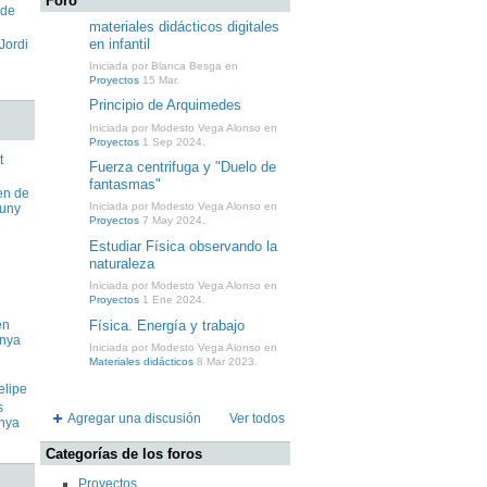
Foro
 de
materiales didácticos digitales
en infantil
 Jordi
Iniciada por Blanca Besga en
Proyectos
15 Mar.
Principio de Arquimedes
Iniciada por Modesto Vega Alonso en
Proyectos
1 Sep 2024.
t
Fuerza centrifuga y "Duelo de
fantasmas"
en de
Iniciada por Modesto Vega Alonso en
juny
Proyectos
7 May 2024.
Estudiar Física observando la
naturaleza
Iniciada por Modesto Vega Alonso en
Proyectos
1 Ene 2024.
Física. Energía y trabajo
en
unya
Iniciada por Modesto Vega Alonso en
Materiales didácticos
8 Mar 2023.
elipe
s
Agregar una discusión
Ver todos
unya
Categorías de los foros
Proyectos