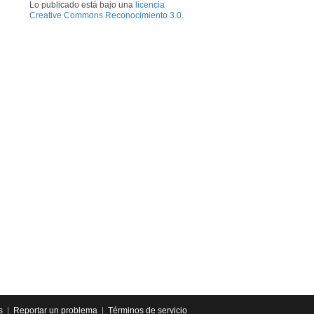
Lo publicado está bajo una
licencia
Creative Commons Reconocimiento 3.0
.
s
|
Reportar un problema
|
Términos de servicio