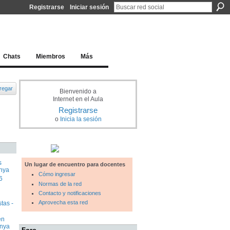
Registrarse
Iniciar sesión
l docente para una educación del siglo XXI
Chats
Miembros
Más
regar
Bienvenido a
Internet en el Aula
Registrarse
o
Inicia la sesión
s
Un lugar de encuentro para docentes
unya
Cómo ingresar
6
Normas de la red
Contacto y notificaciones
Aprovecha esta red
tas -
en
unya