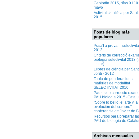
Geolodía 2015, días 9 i 10
mayo
Activitat científica per Sant
2015
Posts de blog más
populares
Posa't a prova ... selectivita
2012
Criteris de correcció exam
biologia selectivitat 2013 (
titular)
Llibres de ciència per Sant
Jordi - 2012
Taula de ponderacions
matèries de modalitat
SELECTIVITAT 2010
Pautes de correcció exam
PAU biologia 2015 -Catal
"Sobre lo bello, el arte y la
evolución del cerebro"
conferencia de Javier de F
Recursos para preparar la
PAU de biologia de Catal
Archivos mensuales