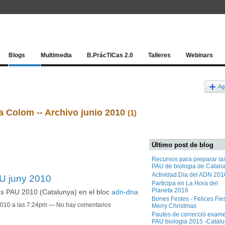
Red socia
Blogs
Multimedia
B.PrácTICas 2.0
Talleres
Webinars
Ag
a Colom -- Archivo junio 2010
(1)
Último post de blog
Recursos para preparar la
PAU de biologia de Catal
Actividad:Día del ADN 201
AU juny 2010
Participa en La Hora del
Planeta 2016
as PAU 2010 (Catalunya) en el bloc
adn-dna
Bones Festes - Felices Fies
 2010 a las 7:24pm — No hay comentarios
Merry Christmas
Pautes de correcció exam
PAU biologia 2015 -Catal