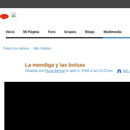
Inicio
Mi Página
Foro
Grupos
Blogs
Multimedia
Todos los vídeos
Mis Vídeos
La mendiga y las bolsas
Añadido por
Rosa Bernal
el abril 4, 2008 a las 10:07pm
Ver 