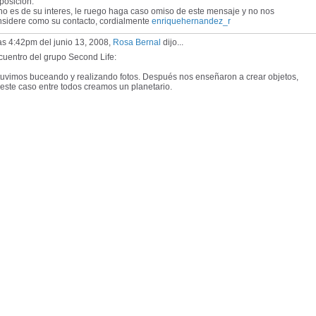
posición.
no es de su interes, le ruego haga caso omiso de este mensaje y no nos
nsidere como su contacto, cordialmente
enriquehernandez_r
as 4:42pm del junio 13, 2008,
Rosa Bernal
dijo...
cuentro del grupo Second Life:
tuvimos buceando y realizando fotos. Después nos enseñaron a crear objetos,
este caso entre todos creamos un planetario.