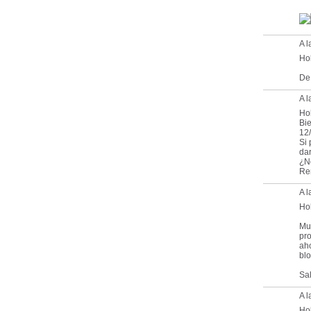
A l
Hol
De
A l
Ho
Bie
12
Si 
dar
¿N
Re
A 
Ho
Mu
pro
aho
blo
Sa
A 
Ho