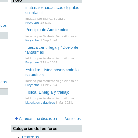
Foro
materiales didácticos digitales
en infantil
Iniciada por Blanca Besga en
Proyectos
15 Mar.
odos
Principio de Arquimedes
Iniciada por Modesto Vega Alonso en
Proyectos
1 Sep 2024.
Fuerza centrifuga y "Duelo de
fantasmas"
Iniciada por Modesto Vega Alonso en
Proyectos
7 May 2024.
Estudiar Física observando la
naturaleza
Iniciada por Modesto Vega Alonso en
odos
Proyectos
1 Ene 2024.
Física. Energía y trabajo
Iniciada por Modesto Vega Alonso en
Materiales didácticos
8 Mar 2023.
Agregar una discusión
Ver todos
Categorías de los foros
Proyectos