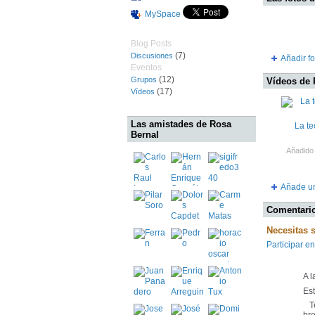
MySpace
Blog Posts
(7)
Discusiones
Añadir fo
Eventos
(12)
Grupos
Vídeos de 
(17)
Vídeos
Las amistades de Rosa
La te
Bernal
Añadido
Añade u
Comentario
Necesitas 
Participar en
A l
Es
Te