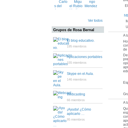
bre
El 
ht
Ver todos
Mu
Un
Grupos de Rosa Bernal
A 
El blog educativo.
Ho
com
195 miembros
de 
Den
Aplicaciones portables
pre
155 miembros
opi
apr
edu
Skype en el Aula.
146 miembros
Esp
Gra
Webcasting
66 miembros
A 
Qu
¡Ayuda! ¿Cómo
es
aplicarlo …
con
95 miembros
apo
act