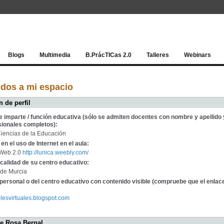
Red socia
Blogs
Multimedia
B.PrácTICas 2.0
Talleres
Webinars
dos a mi espacio
 de perfil
e imparte / función educativa (sólo se admiten docentes con nombre y apellido 
sionales completos):
 Ciencias de la Educación
en el uso de Internet en el aula:
 Web 2.0
http://lunica.weebly.com/
calidad de su centro educativo:
 de Murcia
personal o del centro educativo con contenido visible (compruebe que el enlac
ialesvirtuales.blogspot.com
de Rosa Bernal