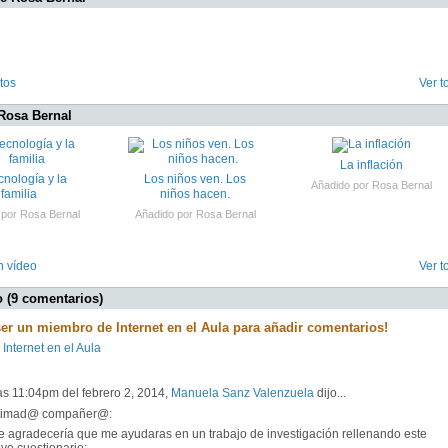
tos
Ver t
Rosa Bernal
La inflación
cnología y la
Los niños ven. Los
Añadido por
Rosa Bernal
familia
niños hacen.
 por
Rosa Bernal
Añadido por
Rosa Bernal
n vídeo
Ver t
 (9 comentarios)
ser un miembro de Internet en el Aula para añadir comentarios!
 Internet en el Aula
as 11:04pm del febrero 2, 2014,
Manuela Sanz Valenzuela
dijo...
timad@ compañer@:
 agradecería que me ayudaras en un trabajo de investigación rellenando este