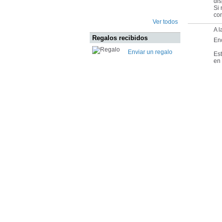
dis
Si 
co
Ver todos
A l
Regalos recibidos
En
Enviar un regalo
Es
en 