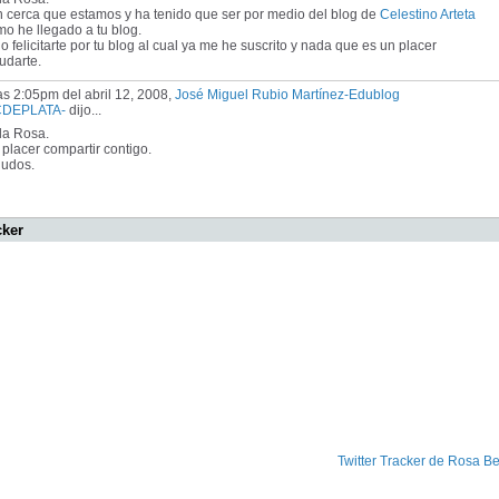
n cerca que estamos y ha tenido que ser por medio del blog de
Celestino Arteta
o he llegado a tu blog.
o felicitarte por tu blog al cual ya me he suscrito y nada que es un placer
udarte.
as 2:05pm del abril 12, 2008,
José Miguel Rubio Martínez-Edublog
CDEPLATA-
dijo...
la Rosa.
placer compartir contigo.
ludos.
cker
Twitter Tracker de Rosa Be