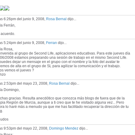
as 6:26pm del junio 9, 2008,
Rosa Bernal
dijo...
a Ferrán,
 acuerdo.
as 5:24pm del junio 9, 2008,
Ferran
dijo...
la Rosa,
nvenida al grupo de Second Life, aplicaciones educativas. Para este jueves día
/06/2008 estamos preparando una sesión de trabajo en el mismo Second Life.
puedes dejar un mensaje en el grupo con el nombre y la foto del avatar te
emos de alta en el grupo de SL para agilizar la comunicación y el trabajo.
os vemos el jueves ?
nzo
las 2:53pm del mayo 23, 2008,
Rosa Bernal
dijo...
la Domingo,
chas gracias. Resulta anecdótico que conozca más blogs de fuera que de la
pia Región de Murcia, aunque a ti creo que te he visitado alguna vez... Pero
ra lo haré más a menudo ya que me has facilitado recuperar la dirección de tu
g.
ludos
las 9:53pm del mayo 22, 2008,
Domingo Mendez
dijo...
la Rosa: