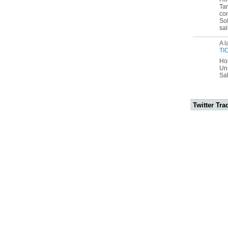
Ta
com
Sol
sal
A l
TI
Ho
Un 
Sa
Twitter Tra