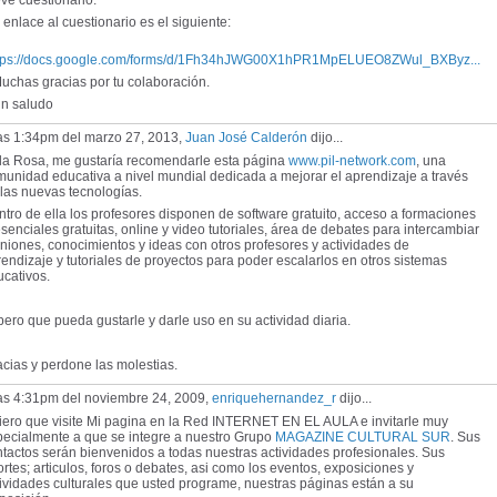
ve cuestionario:
enlace al cuestionario es el siguiente:
tps://docs.google.com/forms/d/1Fh34hJWG00X1hPR1MpELUEO8ZWul_BXByz...
chas gracias por tu colaboración.
 saludo
las 1:34pm del marzo 27, 2013,
Juan José Calderón
dijo...
la Rosa, me gustaría recomendarle esta página
www.pil-network.com
, una
unidad educativa a nivel mundial dedicada a mejorar el aprendizaje a través
las nuevas tecnologías.
tro de ella los profesores disponen de software gratuito, acceso a formaciones
senciales gratuitas, online y video tutoriales, área de debates para intercambiar
niones, conocimientos y ideas con otros profesores y actividades de
endizaje y tutoriales de proyectos para poder escalarlos en otros sistemas
cativos.
ero que pueda gustarle y darle uso en su actividad diaria.
cias y perdone las molestias.
las 4:31pm del noviembre 24, 2009,
enriquehernandez_r
dijo...
iero que visite Mi pagina en la Red INTERNET EN EL AULA e invitarle muy
pecialmente a que se integre a nuestro Grupo
MAGAZINE CULTURAL SUR
. Sus
tactos serán bienvenidos a todas nuestras actividades profesionales. Sus
rtes; articulos, foros o debates, asi como los eventos, exposiciones y
ividades culturales que usted programe, nuestras páginas están a su