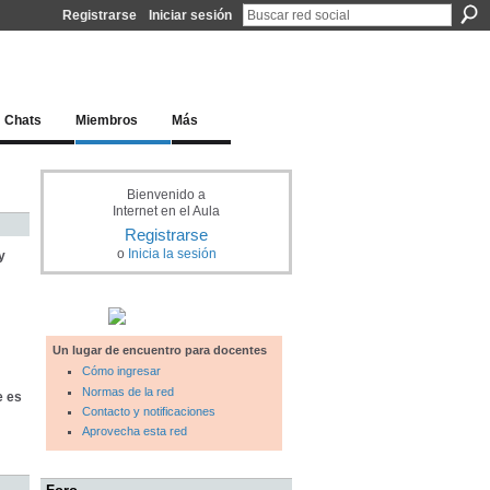
Registrarse
Iniciar sesión
l docente para una educación del siglo XXI
Chats
Miembros
Más
Bienvenido a
Internet en el Aula
Registrarse
o
Inicia la sesión
y
Un lugar de encuentro para docentes
Cómo ingresar
Normas de la red
e es
Contacto y notificaciones
Aprovecha esta red