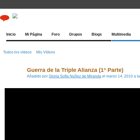
Inicio
Mi Página
Foro
Grupos
Blogs
Multimedia
Todos los vídeos
Mis Vídeos
Guerra de la Triple Alianza (1° Parte)
Añadido por
Gloria Sofía Nuñez de Miranda
el marzo 14, 2010 a l