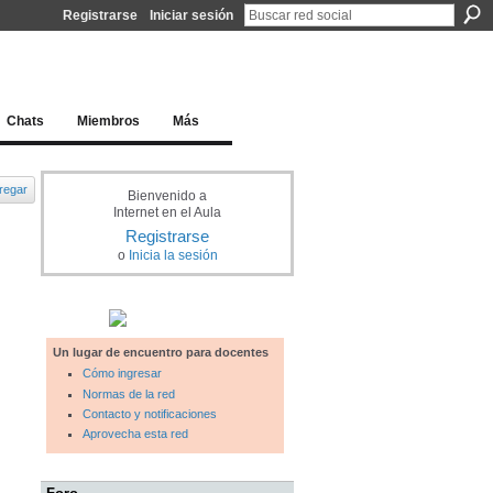
Registrarse
Iniciar sesión
l docente para una educación del siglo XXI
Chats
Miembros
Más
regar
Bienvenido a
Internet en el Aula
Registrarse
o
Inicia la sesión
Un lugar de encuentro para docentes
Cómo ingresar
Normas de la red
Contacto y notificaciones
Aprovecha esta red