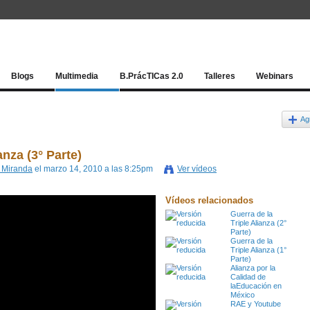
Red socia
Blogs
Multimedia
B.PrácTICas 2.0
Talleres
Webinars
Ag
anza (3° Parte)
e Miranda
el marzo 14, 2010 a las 8:25pm
Ver vídeos
Vídeos relacionados
Guerra de la
Triple Alianza (2°
Parte)
Guerra de la
Triple Alianza (1°
Parte)
Alianza por la
Calidad de
laEducación en
México
RAE y Youtube