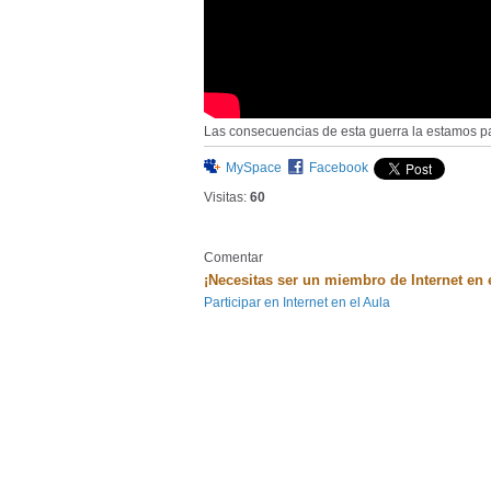
Las consecuencias de esta guerra la estamos p
MySpace
Facebook
Visitas:
60
Comentar
¡Necesitas ser un miembro de Internet en 
Participar en Internet en el Aula