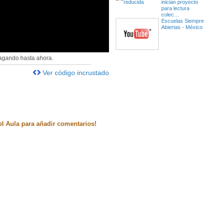
inician proyecto
para lectura
colec…
Escuelas Siempre
Abiertas - México
agando hasta ahora.
Ver código incrustado
el Aula para añadir comentarios!