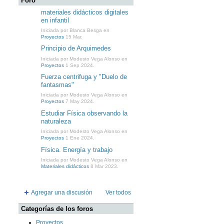
Foro
materiales didácticos digitales
en infantil
Iniciada por Blanca Besga en
Proyectos
15 Mar.
Principio de Arquimedes
Iniciada por Modesto Vega Alonso en
Proyectos
1 Sep 2024.
Fuerza centrifuga y "Duelo de
fantasmas"
Iniciada por Modesto Vega Alonso en
Proyectos
7 May 2024.
Estudiar Física observando la
naturaleza
Iniciada por Modesto Vega Alonso en
Proyectos
1 Ene 2024.
Física. Energía y trabajo
Iniciada por Modesto Vega Alonso en
Materiales didácticos
8 Mar 2023.
Agregar una discusión
Ver todos
Categorías de los foros
Proyectos