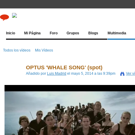
Inicio
Mi Página
Foro
Grupos
Blogs
Multimedia
Todos los vídeos
Mis Vídeos
OPTUS 'WHALE SONG' (spot)
Añadido por
Luis Madrid
el mayo 5, 2014 a las 9:39pm
Ver v
Optus 'Whalesong'
from
Noise International
on
Vimeo
.