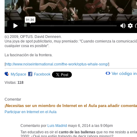
(c) 2009, OPTUS. David Denneen.
Una joya de spot publicitario, muy premiado: "Cuando comienza la comunicaci
cualquier cosa es posible".
La fascinación de la frontera.
[
http://www.noiseinternational.com/the-work/optus-whale-song/
]
Ver código i
MySpace
Facebook
Visitas:
118
Comentar
¡Necesitas ser un miembro de Internet en el Aula para añadir comenta
Participar en Internet en el Aula
Comentario por
Luis Madrid
mayo 6, 2014 a las 9:06pm
Tan educativo es oir el
canto de las ballenas
que no me resisto a enla
2000: ¿Qué nos están tratando de decir (ahora mismo)?