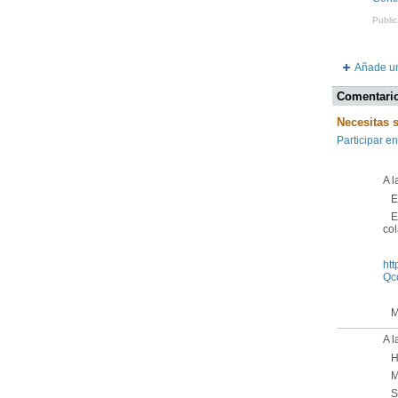
Publi
Añade un
Comentario
Necesitas 
Participar en
A l
Es
Es
col
ht
Qc
Mu
A l
Ho
Mu
Sa