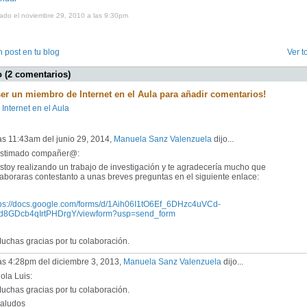
cado el noviembre 29, 2010 a las 9:30pm
 post en tu blog
Ver t
 (2 comentarios)
ser un miembro de Internet en el Aula para añadir comentarios!
 Internet en el Aula
as 11:43am del junio 29, 2014,
Manuela Sanz Valenzuela
dijo...
timado compañer@:
toy realizando un trabajo de investigación y te agradecería mucho que
aboraras contestanto a unas breves preguntas en el siguiente enlace:
tps://docs.google.com/forms/d/1Aih06I1tO6Ef_6DHzc4uVCd-
d8GDcb4qIrtPHDrgY/viewform?usp=send_form
chas gracias por tu colaboración.
as 4:28pm del diciembre 3, 2013,
Manuela Sanz Valenzuela
dijo...
la Luis:
chas gracias por tu colaboración.
ludos