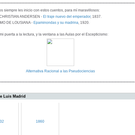
******************************************************************************************
s siempre les inicio con estos cuentos, para mí maravillosos:
CHRISTIAN ANDERSEN -
El traje nuevo del emperador
, 1837.
MO DE LOUSIANA -
Epaminondas y su madrina
, 1920.
mi puerta a la lectura, y la ventana a las Aulas por el Escepticismo:
Alternativa Racional a las Pseudociencias
******************************************************************************************
de Luis Madrid