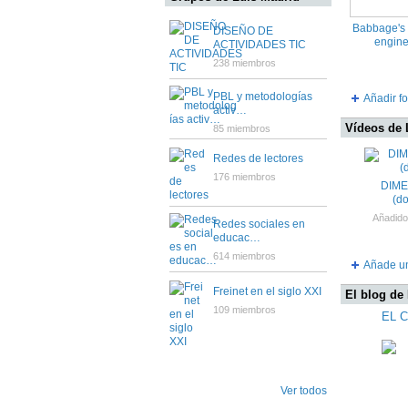
Babbage's D
DISEÑO DE
engine
ACTIVIDADES TIC
238 miembros
PBL y metodologías
Añadir fo
activ…
Vídeos de 
85 miembros
Redes de lectores
176 miembros
DIME
(d
Añadido
Redes sociales en
educac…
614 miembros
Añade u
Freinet en el siglo XXI
El blog de
109 miembros
EL 
Ver todos