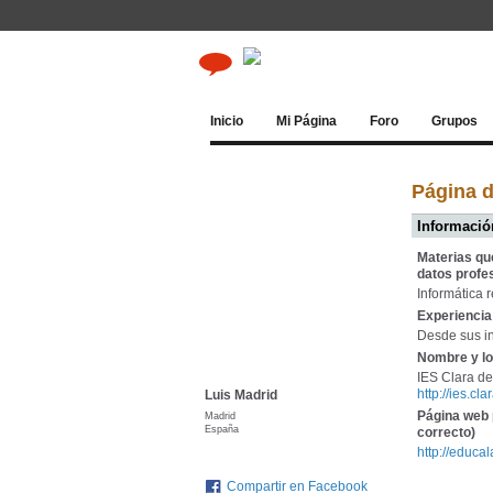
Inicio
Mi Página
Foro
Grupos
Página d
Información
Materias qu
datos profe
Informática r
Experiencia 
Desde sus in
Nombre y lo
IES Clara de
http://ies.c
Luis Madrid
Página web 
Madrid
España
correcto)
http://educa
Compartir en Facebook