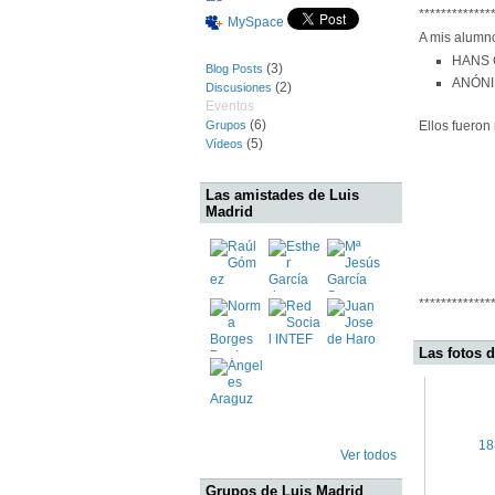
*************
MySpace
A mis alumno
HANS 
(3)
Blog Posts
ANÓNI
(2)
Discusiones
Eventos
(6)
Ellos fueron 
Grupos
(5)
Vídeos
Las amistades de Luis
Madrid
*************
Las fotos 
Ver todos
Grupos de Luis Madrid