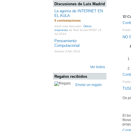
Discusiones de Luis Madrid
La agonía de INTERNET EN
EL AULA
'
El C
5 contestaciones
Cont
Inició esta discusión.
Última
Publi
respuesta
de Red Social INTEF 15
Jul 2014.
NO 
Pensamiento
Computacional
Started 3 Abr 2014
Ver todos
Cont
Regalos recibidos
Public
Enviar un regalo
TUS
Os p
El bo
filos
propu
Cont