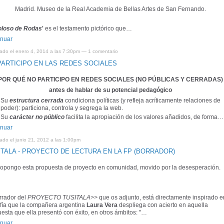
Madrid. Museo de la Real Academia de Bellas Artes de San Fernando.
oloso de Rodas
'
es el testamento pictórico que…
inuar
cado el enero 4, 2014 a las 7:30pm —
1 comentario
PARTICIPO EN LAS REDES SOCIALES
POR QUÉ NO PARTICIPO EN REDES SOCIALES (NO PÚBLICAS Y CERRADAS)
antes de hablar de su potencial pedagógico
Su
estructura cerrada
condiciona políticas (y refleja acríticamente relaciones de
poder): particiona, controla y segrega la web.
Su
carácter no público
facilita la apropiación de los valores añadidos, de forma…
inuar
ado el junio 21, 2012 a las 1:00pm
ITALA - PROYECTO DE LECTURA EN LA FP (BORRADOR)
ropongo esta propuesta de proyecto en comunidad, movido por la desesperación.
rrador del
PROYECTO TUSITALA>>
que os adjunto, está directamente inspirado e
ofía que la compañera argentina
Laura Vera
despliega con acierto en aquella
esta que ella presentó con éxito, en otros ámbitos: "…
inuar