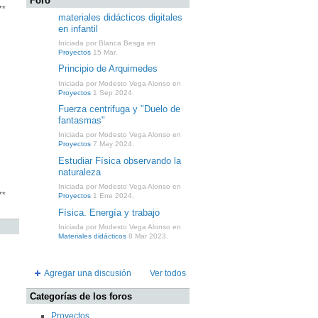
Foro
**
materiales didácticos digitales
en infantil
Iniciada por Blanca Besga en
Proyectos
15 Mar.
Principio de Arquimedes
Iniciada por Modesto Vega Alonso en
Proyectos
1 Sep 2024.
Fuerza centrifuga y "Duelo de
fantasmas"
Iniciada por Modesto Vega Alonso en
Proyectos
7 May 2024.
Estudiar Física observando la
naturaleza
Iniciada por Modesto Vega Alonso en
**
Proyectos
1 Ene 2024.
Física. Energía y trabajo
Iniciada por Modesto Vega Alonso en
Materiales didácticos
8 Mar 2023.
Agregar una discusión
Ver todos
Categorías de los foros
Proyectos