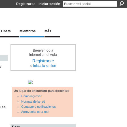
Registrarse
Iniciar sesión
l docente para una educación del siglo XXI
Chats
Miembros
Más
Bienvenido a
Internet en el Aula
Registrarse
o
Inicia la sesión
y
Un lugar de encuentro para docentes
Cómo ingresar
Normas de la red
Contacto y notificaciones
e es
Aprovecha esta red