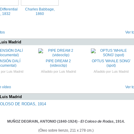
ifferential
Charles Babbage,
, 1832
1860
tos
Ver t
Luis Madrid
NSIÓN DALÍ
PIPE DREAM 2
OPTUS 'WHALE SONG'
ocumental)
(videoclip)
(spot)
 por
Luis Madrid
Añadido por
Luis Madrid
Añadido por
Luis Madrid
n vídeo
Ver t
 Luis Madrid
COLOSO DE RODAS, 1914
MUÑOZ DEGRAIN, ANTONIO (1840-1924) -
El Coloso de Rodas
, 1914.
(Óleo sobre lienzo, 211 x 278 cm.)