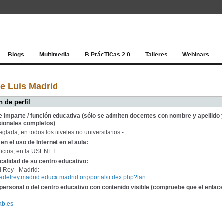
Red socia
Blogs
Multimedia
B.PrácTICas 2.0
Talleres
Webinars
e Luis Madrid
 de perfil
e imparte / función educativa (sólo se admiten docentes con nombre y apellido 
sionales completos):
eglada, en todos los niveles no universitarios.-
en el uso de Internet en el aula:
icios, en la USENET.
calidad de su centro educativo:
l Rey - Madrid:
laradelrey.madrid.educa.madrid.org/portal/index.php?lan...
personal o del centro educativo con contenido visible (compruebe que el enlac
lab.es