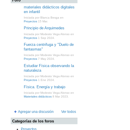
Foro
materiales didácticos digitales
en infantil
Iniciada por Blanca Besga en
Proyectos
15 Mar.
Principio de Arquimedes
Iniciada por Modesto Vega Alonso en
Proyectos
1 Sep 2024.
Fuerza centrifuga y "Duelo de
fantasmas"
Iniciada por Modesto Vega Alonso en
Proyectos
7 May 2024.
Estudiar Física observando la
naturaleza
Iniciada por Modesto Vega Alonso en
Proyectos
1 Ene 2024.
Física. Energía y trabajo
Iniciada por Modesto Vega Alonso en
Materiales didácticos
8 Mar 2023.
Agregar una discusión
Ver todos
Categorías de los foros
Proyectos