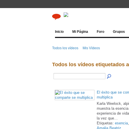
Inicio
Mi Página
Foro
Grupos
Todos los vídeos
Mis Vídeos
Todos los vídeos etiquetados a
El éxito que se co
multiplica
Karla Weelock, alpi
muestra la esencia
experiencia de vid
la vez que…
Etiquetas:
esencia
Amalia Beatriz