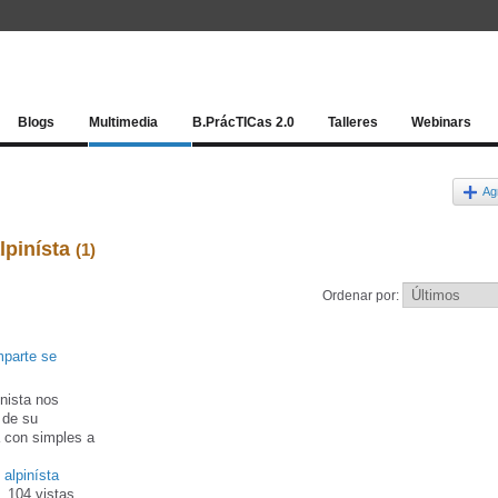
Red socia
Blogs
Multimedia
B.PrácTICas 2.0
Talleres
Webinars
Ag
lpinísta
(1)
Ordenar por:
mparte se
nista nos
 de su
a con simples a
,
alpinísta
104 vistas