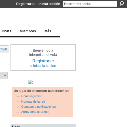
Registrarse
Iniciar sesión
l docente para una educación del siglo XXI
Chats
Miembros
Más
regar
Bienvenido a
Internet en el Aula
Registrarse
o
Inicia la sesión
Un lugar de encuentro para docentes
Cómo ingresar
Normas de la red
Contacto y notificaciones
Aprovecha esta red