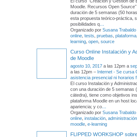
El curso "Creación y Gestión de
Moodle. Recursos Open Source" 
duración de 5 semanas (50 horas
esta propuesta teórico-práctica, s
posibilidades q
…
Organizado por
Susana Trabaldo
online
,
tests
,
pruebas
,
plataforma
learning
,
open
,
source
Curso Online Instalación y A
de Moodle
agosto 10, 2017
a las 12pm a
sep
a las 12pm –
Internet - Se cursa
asistencia presencial ni horarios f
El curso Instalación y Administra
con una duración de 5 semanas 
cátedra), tiene como objetivos ins
plataforma Moodle en un host loca
apariencia; y co
…
Organizado por
Susana Trabaldo
online
,
instalación
,
administración
moodle
,
e-learning
FLIPPED WORKSHOP sobre