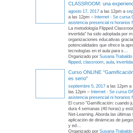
CLASSROOM: una experienci
agosto 17, 2017
a las 12pm a
sep
a las 12pm –
Internet - Se cursa
asistencia presencial ni horarios f
La metodología Flipped Classroo
invertida” ha sido adoptada por 
organizaciones educativas gracia
potencialidades que ofrece la apr
tecnologías en el aula para s
…
Organizado por
Susana Trabaldo
flipped
,
classroom
,
aula
,
invertida
Curso ONLINE "Gamificación
es serio"
septiembre 5, 2017
a las 12pm a
las 12pm –
Internet - Se cursa O
asistencia presencial ni horarios f
El curso "Gamificación: cuando ju
dura 4 semanas (40 horas) y está 
Net-Learning. Aborda las últimas
aplicación de dinámicas de juegos
y ed
…
Organizado por
Susana Trabaldo