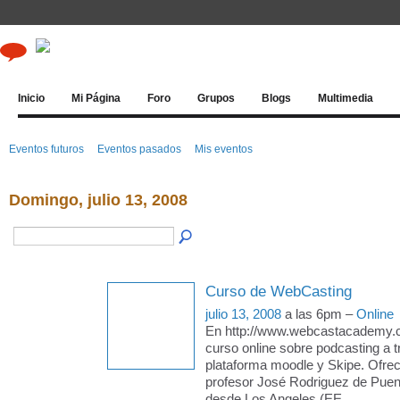
Inicio
Mi Página
Foro
Grupos
Blogs
Multimedia
Eventos futuros
Eventos pasados
Mis eventos
Domingo, julio 13, 2008
Curso de WebCasting
julio 13, 2008
a las 6pm –
Online
En http://www.webcastacademy.c
curso online sobre podcasting a 
plataforma moodle y Skipe. Ofrec
profesor José Rodriguez de Puen
desde Los Angeles (EE
…