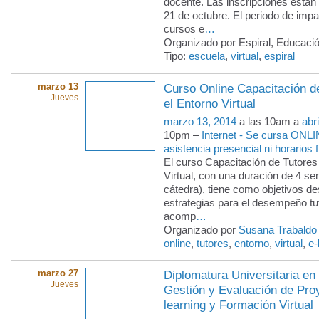
docente. Las inscripciones están 
21 de octubre. El periodo de impar
cursos e
…
Organizado por Espiral, Educació
Tipo:
escuela
,
virtual
,
espiral
marzo 13
Curso Online Capacitación d
Jueves
el Entorno Virtual
marzo 13, 2014
a las 10am a
abr
10pm –
Internet - Se cursa ONLI
asistencia presencial ni horarios f
El curso Capacitación de Tutores
Virtual, con una duración de 4 s
cátedra), tiene como objetivos des
estrategias para el desempeño tut
acomp
…
Organizado por
Susana Trabaldo
online
,
tutores
,
entorno
,
virtual
,
e-
marzo 27
Diplomatura Universitaria en
Jueves
Gestión y Evaluación de Pro
learning y Formación Virtual