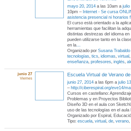
mayo 20, 2014
a las 10am a
juli
10pm –
Internet - Se cursa ONLI
asistencia presencial ni horarios f
El curso está orientado a la aplic
herramientas que facilitan la adqu
distintas destrezas del idioma en
pueden utilizarse tanto en la cla
en la
…
Organizado por
Susana Trabaldo
tecnologías
,
tics
,
idiomas
,
virtual
enseñanza
,
profesores
,
inglés
,
a
junio 27
Escuela Virtual de Verano de
Viernes
junio 27, 2014
a las 6pm a
julio 1
–
http://ciberespiral.org/eve14/ma
Cursos en castellano: Aprendiza
Problemas y en Proyectos Bibliot
Diseño 3D en el aula con SketchU
uso de las tecnologías en el aul
Organizado por Espiral, Educació
Tipo:
escuela
,
virtual
,
de
,
verano
,