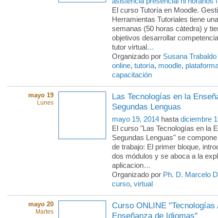
asistencia presencial ni horarios f
El curso Tutoría en Moodle. Gesti
Herramientas Tutoriales tiene un
semanas (50 horas cátedra) y ti
objetivos desarrollar competencia
tutor virtual
…
Organizado por
Susana Trabaldo
online
,
tutoría
,
moodle
,
plataform
capacitación
mayo 19
Las Tecnologías en la Enseñ
Lunes
Segundas Lenguas
mayo 19, 2014
hasta
diciembre 1
El curso "Las Tecnologías en la 
Segundas Lenguas" se compone 
de trabajo: El primer bloque, intro
dos módulos y se aboca a la expl
aplicacion
…
Organizado por
Ph. D. Marcelo 
curso
,
virtual
mayo 20
Curso ONLINE "Tecnologías A
Martes
Enseñanza de Idiomas"