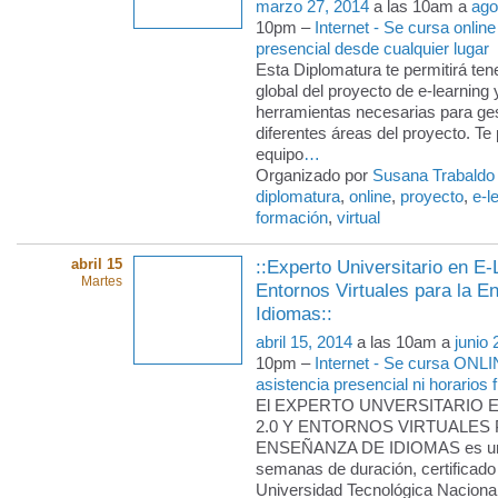
marzo 27, 2014
a las 10am a
ago
10pm –
Internet - Se cursa online
presencial desde cualquier lugar
Esta Diplomatura te permitirá ten
global del proyecto de e-learning 
herramientas necesarias para ges
diferentes áreas del proyecto. Te p
equipo
…
Organizado por
Susana Trabaldo
diplomatura
,
online
,
proyecto
,
e-l
formación
,
virtual
abril 15
::Experto Universitario en E-
Martes
Entornos Virtuales para la 
Idiomas::
abril 15, 2014
a las 10am a
junio 
10pm –
Internet - Se cursa ONLI
asistencia presencial ni horarios f
El EXPERTO UNVERSITARIO 
2.0 Y ENTORNOS VIRTUALES 
ENSEÑANZA DE IDIOMAS es un 
semanas de duración, certificado 
Universidad Tecnológica Nacional 