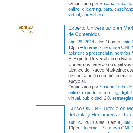
Organizado por
Susana Trabaldo
online
,
e-learning
,
para
,
enseñan
virtual
,
aprendizaje
abril 29
Experto Universitario en Mark
Martes
de Contenidos
abril 29, 2014
a las 10am a
junio 
10pm –
Internet - Se cursa ONLI
asistencia presencial ni horarios f
El Experto Universitario en Market
Contenidos tiene como objetivos
alcance del Nuevo Marketing; esta
de contratación o de búsqueda de
apoyo al
…
Organizado por
Susana Trabaldo
online
,
experto
,
marketing
,
digital
virtual
,
publicidad
,
2.0
,
estrategia
Curso ONLINE Tutoría en Mo
del Aula y Herramientas Tuto
abril 29, 2014
a las 10am a
junio 
10pm –
Internet - Se cursa ONLI