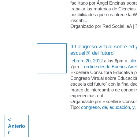
facilitado por Ángel Encinas so
trabajar las materias de Ciencias
posibilidades que nos ofrece la W
inscribi
…
Organizado por Red Social IeA | 
II Congreso virtual sobre ed 
escuel@ del futuro"
febrero 20, 2012
a las 6pm a
juli
7pm –
on line desde Buenos Aire
Excellere Consultora Educativa pr
Congreso Virtual sobre Educació
escuela del futuro" con la finalida
marco de intercambio de conocim
experiencias ent
…
Organizado por Excellere Consult
Tipo:
congreso
,
de
,
educación
,
y
,
<
Anterio
r