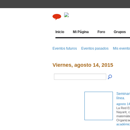
Inicio
Mi Página
Foro
Grupos
Eventos futuros
Eventos pasados
Mis event
Viernes, agosto 14, 2015
Seminari
línea.
agosto 14
La Red Es
Nayarit, c
matemátic
Organiza
académi