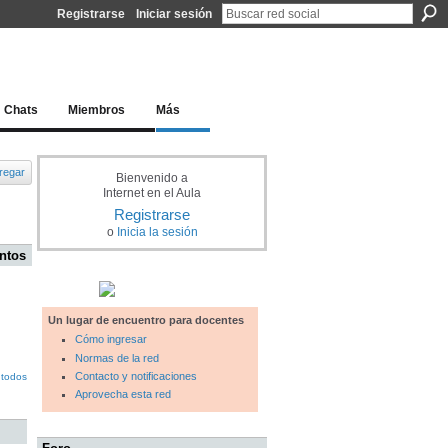
Registrarse
Iniciar sesión
l docente para una educación del siglo XXI
Chats
Miembros
Más
regar
Bienvenido a
Internet en el Aula
Registrarse
o
Inicia la sesión
ntos
Un lugar de encuentro para docentes
Cómo ingresar
Normas de la red
Contacto y notificaciones
 todos
Aprovecha esta red