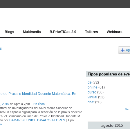
Red socia
Blogs
Multimedia
B.PrácTICas 2.0
Talleres
Webinars
os
Ag
Tipos populares de eve
de
(72)
online
(61)
curso
(56)
o de Praxis e Identidad Docente Matemática. En
virtual
(52)
chat
(50)
, 2015
de 6pm a 7pm –
En línea
tatal de Investigadores del Nivel Medio Superior de
Ver
reó un espacio digital para la reflexión de la praxis docente
a: el Seminario en línea de Praxis e Identidad Docente M
…
do por
DAMARIS EUNICE DAVALOS FLORES
| Tipo:
co
agosto
2015