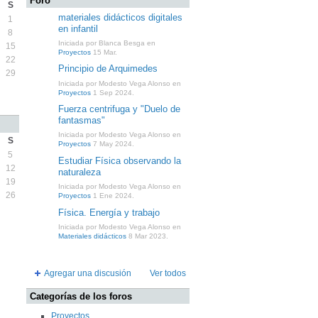
Foro
S
materiales didácticos digitales
1
en infantil
8
Iniciada por Blanca Besga en
15
Proyectos
15 Mar.
22
Principio de Arquimedes
29
Iniciada por Modesto Vega Alonso en
Proyectos
1 Sep 2024.
Fuerza centrifuga y "Duelo de
fantasmas"
Iniciada por Modesto Vega Alonso en
S
Proyectos
7 May 2024.
5
Estudiar Física observando la
12
naturaleza
19
Iniciada por Modesto Vega Alonso en
26
Proyectos
1 Ene 2024.
Física. Energía y trabajo
Iniciada por Modesto Vega Alonso en
Materiales didácticos
8 Mar 2023.
Agregar una discusión
Ver todos
Categorías de los foros
Proyectos