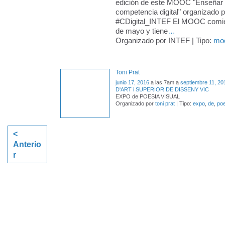
edición de este MOOC "Enseñar y
competencia digital" organizado 
#CDigital_INTEF El MOOC comie
de mayo y tiene
…
Organizado por INTEF | Tipo:
mo
Toni Prat
junio 17, 2016
a las 7am a
septiembre 11, 20
D'ART i SUPERIOR DE DISSENY VIC
EXPO de POESIA VISUAL
Organizado por
toni prat
| Tipo:
expo
,
de
,
poe
<
Anterio
r