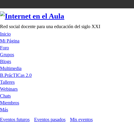
Red social docente para una educación del siglo XXI
Inicio
Mi Página
Foro
Grupos
Blogs
Multimedia
B.PrácTICas 2.0
Talleres
Webinars
Chats
Miembros
Más
Eventos futuros
Eventos pasados
Mis eventos