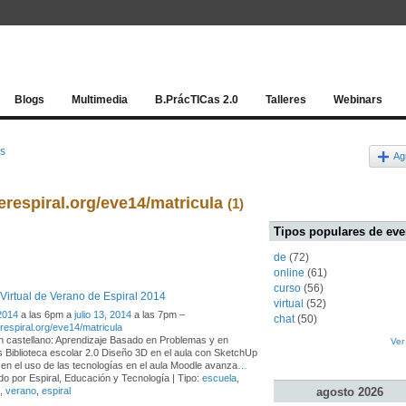
Red socia
Blogs
Multimedia
B.PrácTICas 2.0
Talleres
Webinars
os
Ag
berespiral.org/eve14/matricula
(1)
Tipos populares de eve
de
(72)
online
(61)
curso
(56)
Virtual de Verano de Espiral 2014
virtual
(52)
 2014
a las 6pm a
julio 13, 2014
a las 7pm –
chat
(50)
erespiral.org/eve14/matricula
 castellano: Aprendizaje Basado en Problemas y en
Ver
 Biblioteca escolar 2.0 Diseño 3D en el aula con SketchUp
n en el uso de las tecnologías en el aula Moodle avanza
…
o por Espiral, Educación y Tecnología | Tipo:
escuela
,
agosto
2026
,
verano
,
espiral