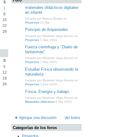
Foro
S
materiales didácticos digitales
1
en infantil
8
Iniciada por Blanca Besga en
15
Proyectos
15 Mar.
22
Principio de Arquimedes
29
Iniciada por Modesto Vega Alonso en
Proyectos
1 Sep 2024.
Fuerza centrifuga y "Duelo de
fantasmas"
Iniciada por Modesto Vega Alonso en
S
Proyectos
7 May 2024.
5
Estudiar Física observando la
12
naturaleza
19
Iniciada por Modesto Vega Alonso en
26
Proyectos
1 Ene 2024.
Física. Energía y trabajo
Iniciada por Modesto Vega Alonso en
Materiales didácticos
8 Mar 2023.
Agregar una discusión
Ver todos
Categorías de los foros
Proyectos