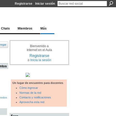
Registrarse
Iniciar sesión
l docente para una educación del siglo XXI
Chats
Miembros
Más
regar
Bienvenido a
Internet en el Aula
Registrarse
o
Inicia la sesión
ntos
Un lugar de encuentro para docentes
Cómo ingresar
Normas de la red
Contacto y notificaciones
 todos
Aprovecha esta red