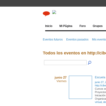
Inicio
Mi Página
Foro
Grupos
Eventos futuros
Eventos pasados
Mis event
Todos los eventos en http://ci
junio 27
Escuela 
Viernes
junio 27,
http://cib
Cursos en
Proyectos
Iniciació
Organizad
virtual
,
de