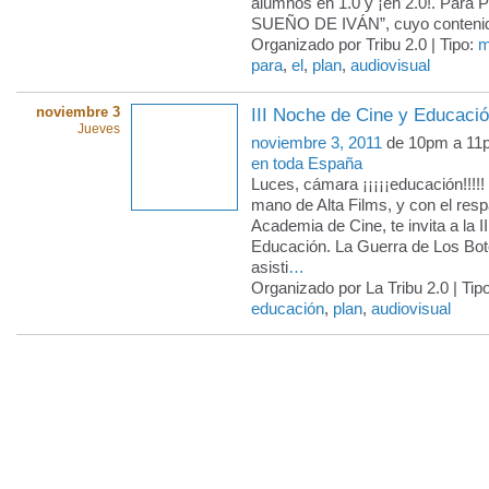
alumnos en 1.0 y ¡en 2.0!. Para P
SUEÑO DE IVÁN”, cuyo conteni
Organizado por Tribu 2.0 | Tipo:
m
para
,
el
,
plan
,
audiovisual
noviembre 3
III Noche de Cine y Educaci
Jueves
noviembre 3, 2011
de 10pm a 11
en toda España
Luces, cámara ¡¡¡¡¡educación!!!!! 
mano de Alta Films, y con el resp
Academia de Cine, te invita a la 
Educación. La Guerra de Los Bo
asisti
…
Organizado por La Tribu 2.0 | Tip
educación
,
plan
,
audiovisual