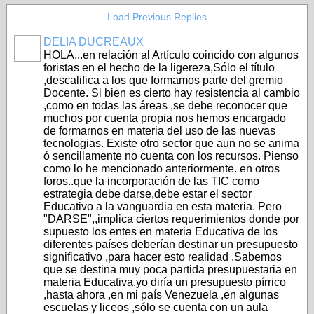
Load Previous Replies
DELIA DUCREAUX
HOLA...en relación al Artículo coincido con algunos
foristas en el hecho de la ligereza,Sólo el título
,descalifica a los que formamos parte del gremio
Docente. Si bien es cierto hay resistencia al cambio
,como en todas las áreas ,se debe reconocer que
muchos por cuenta propia nos hemos encargado
de formarnos en materia del uso de las nuevas
tecnologias. Existe otro sector que aun no se anima
ó sencillamente no cuenta con los recursos. Pienso
como lo he mencionado anteriormente. en otros
foros..que la incorporación de las TIC como
estrategia debe darse,debe estar el sector
Educativo a la vanguardia en esta materia. Pero
"DARSE",,implica ciertos requerimientos donde por
supuesto los entes en materia Educativa de los
diferentes países deberían destinar un presupuesto
significativo ,para hacer esto realidad .Sabemos
que se destina muy poca partida presupuestaria en
materia Educativa,yo diría un presupuesto pírrico
,hasta ahora ,en mi país Venezuela ,en algunas
escuelas y liceos ,sólo se cuenta con un aula